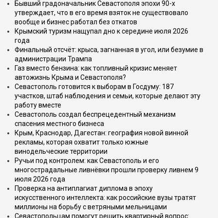
Бывший градоначальник Севастополя эпохи 90-х
утверждает, что в его время взяток не существовало
вообще и бизнес работал без откатов
Крымский туризм нащупал дно к середине июля 2026
года
Финальный отсчёт: крыса, загнанная в угол, или безумие в
администрации Трампа
Газ вместо бензина: как топливный кризис меняет
автожизнь Крыма и Севастополя?
Севастополь готовится к выборам в Госдуму: 187
участков, штаб наблюдения и семьи, которые делают эту
работу вместе
Севастополь создал беспрецедентный механизм
спасения местного бизнеса
Крым, Краснодар, Дагестан: география новой винной
рекламы, которая охватит только южные
винодельческие территории
Ручьи под контролем: как Севастополь и его
многострадальные ливнёвки прошли проверку ливнем 9
июля 2026 года
Проверка на антиплагиат диплома в эпоху
искусственного интеллекта: как российские вузы тратят
миллионы на борьбу с ветряными мельницами
Севастопольцам помогут решить квартирный вопрос: