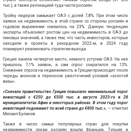
тыс.), а также релокацией туда части россиян.
Тройку лидеров замыкает ОАЭ с долей 7,8%. При этом число
заявок на недвижимость в этой стране со стороны россиян в
годовом выражении снизилось на 23%. Данную тенденцию
эксперты объясняют ростом цен на недвижимость в ОАЭ до
пиковых значений, а также тем, что часть инвесторов, которые
заходили в проекты в рекордном 2022-м, в 2024 году
планируют реализовать стратегии выхода.
Греция заняла четвертое место, немного уступив ОАЭ. На нее
пришлось 7,1% заявок, а сам спрос сократился на 13%.
Снижение спроса на недвижимость в Греции происходит после
череды анонсов и переносов ужесточений условий «золотой
визы».
«Сначала правительство Греции повысило минимальный порог
инвестиций с €250 до €500 тыс. в августе 2023-го в 28
муниципалитетах Афин и некоторых районах. В этом году порог
инвестиций поднимают по всей стране до €800 тыс.»,
— отметил
Михаил Буланов.
Также в число самых популярных стран для покупки
недвижимости среди россиян вошли Франция, Турция и