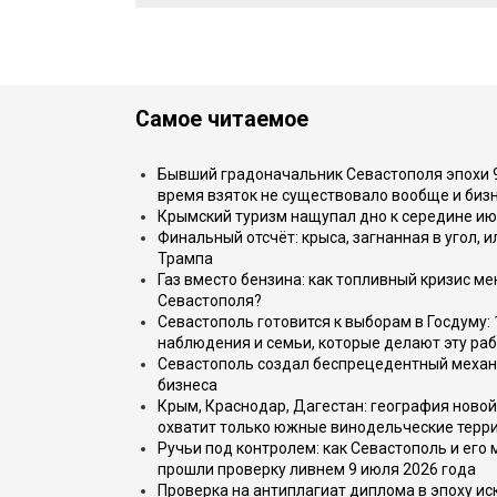
Самое читаемое
Бывший градоначальник Севастополя эпохи 90
время взяток не существовало вообще и бизн
Крымский туризм нащупал дно к середине ию
Финальный отсчёт: крыса, загнанная в угол, 
Трампа
Газ вместо бензина: как топливный кризис м
Севастополя?
Севастополь готовится к выборам в Госдуму: 
наблюдения и семьи, которые делают эту раб
Севастополь создал беспрецедентный механ
бизнеса
Крым, Краснодар, Дагестан: география новой
охватит только южные винодельческие терр
Ручьи под контролем: как Севастополь и его
прошли проверку ливнем 9 июля 2026 года
Проверка на антиплагиат диплома в эпоху иск