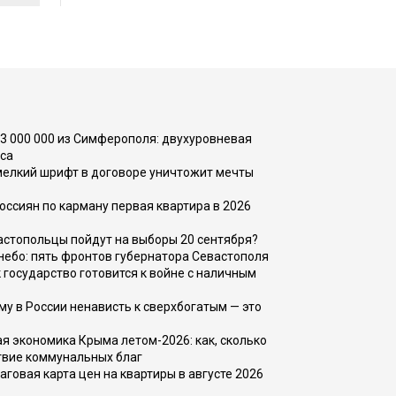
73 000 000 из Симферополя: двухуровневая
са
 мелкий шрифт в договоре уничтожит мечты
оссиян по карману первая квартира в 2026
вастопольцы пойдут на выборы 20 сентября?
, небо: пять фронтов губернатора Севастополя
 государство готовится к войне с наличным
ему в России ненависть к сверхбогатым — это
 экономика Крыма летом-2026: как, сколько
твие коммунальных благ
говая карта цен на квартиры в августе 2026