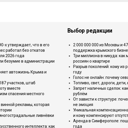
Выбор редакции
-х утверждает, что в его
2 000 000 000 из Москвы и 4
ес работал без откатов
поддержка крымского бизне
ля 2026 года
Три миллиона в никуда: как
или безумие в администрации
россиян о квартире
Разрыв поколений: кому из р
еняет автожизнь Крыма и
году
Голос не онлайн: почему се
187 участков, штаб
Топливо, свет, дороги, дети
оту вместе
Запрет наличных сделок: как
изм спасения местного
рублём
От зависти к структуре: поч
 винной рекламы, которая
не эмоция
итории
Уникальная компенсационная
 многострадальные ливнёвки
и кому компенсируют отсутс
Аренда в Симферополе: поша
усственного интеллекта: как
года