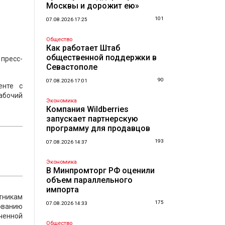
Москвы и дорожит ею»
101
07.08.2026 17:25
Общество
Как работает Штаб
общественной поддержки в
пресс-
Севастополе
90
07.08.2026 17:01
енте с
рабочий
Экономика
Компания Wildberries
запускает партнерскую
программу для продавцов
193
07.08.2026 14:37
Экономика
В Минпромторг РФ оценили
объем параллельного
импорта
тникам
175
07.08.2026 14:33
ованию
ченной
Общество