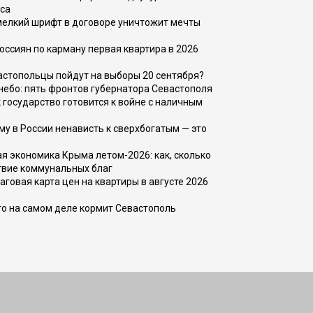
са
 мелкий шрифт в договоре уничтожит мечты
оссиян по карману первая квартира в 2026
вастопольцы пойдут на выборы 20 сентября?
, небо: пять фронтов губернатора Севастополя
 государство готовится к войне с наличным
ему в России ненависть к сверхбогатым — это
 экономика Крыма летом-2026: как, сколько
твие коммунальных благ
говая карта цен на квартиры в августе 2026
то на самом деле кормит Севастополь