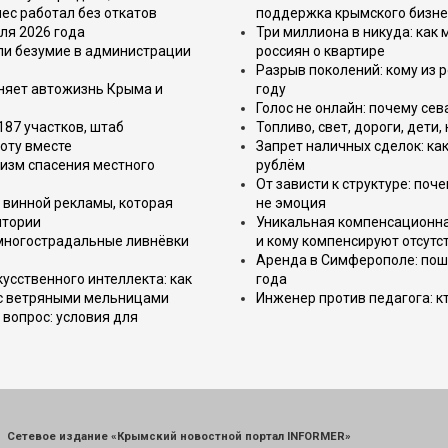
ес работал без откатов
поддержка крымского бизне
ля 2026 года
Три миллиона в никуда: как
или безумие в администрации
россиян о квартире
Разрыв поколений: кому из р
еняет автожизнь Крыма и
году
Голос не онлайн: почему се
187 участков, штаб
Топливо, свет, дороги, дети
оту вместе
Запрет наличных сделок: как
изм спасения местного
рублём
От зависти к структуре: поч
 винной рекламы, которая
не эмоция
итории
Уникальная компенсационная
 многострадальные ливнёвки
и кому компенсируют отсутс
Аренда в Симферополе: поша
усственного интеллекта: как
года
 с ветряными мельницами
Инженер против педагога: к
вопрос: условия для
Сетевое издание «Крымский новостной портал INFORMER»