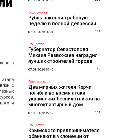
ли
07.08.2026 20:08
Экономика
Рубль закончил рабочую
неделю в полной депрессии
131
07.08.2026 20:04
Общество
Губернатор Севастополя
Михаил Развожаев наградил
лучших строителей города
льного
152
07.08.2026 19:42
 этапе
Происшествия
вязи с
Два мирных жителя Керчи
олезных
погибли во время атаки
урсов,
украинских беспилотников на
вого и
многоквартирный дом
154
07.08.2026 19:12
Общество
Крымского предпринимателя
обвиняют в уклонении от