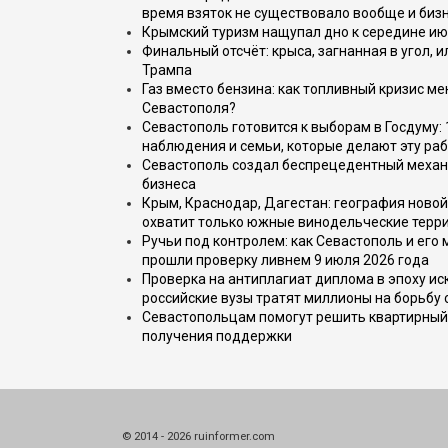
время взяток не существовало вообще и бизн
Крымский туризм нащупал дно к середине ию
Финальный отсчёт: крыса, загнанная в угол, 
Трампа
Газ вместо бензина: как топливный кризис м
Севастополя?
Севастополь готовится к выборам в Госдуму: 
наблюдения и семьи, которые делают эту раб
Севастополь создал беспрецедентный механ
бизнеса
Крым, Краснодар, Дагестан: география новой
охватит только южные винодельческие терр
Ручьи под контролем: как Севастополь и его
прошли проверку ливнем 9 июля 2026 года
Проверка на антиплагиат диплома в эпоху иск
российские вузы тратят миллионы на борьбу
Севастопольцам помогут решить квартирный 
получения поддержки
© 2014 - 2026 ruinformer.com