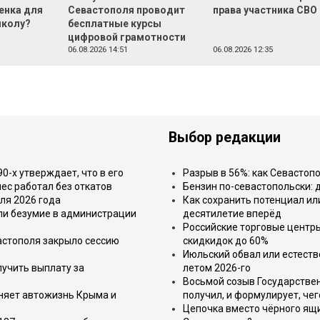
енка для
Севастополя проводит
права участника СВО
школу?
бесплатные курсы
цифровой грамотности
06.08.2026 14:51
06.08.2026 12:35
Выбор редакции
-х утверждает, что в его
Разрыв в 56%: как Севастоп
ес работал без откатов
Бензин по-севастопольски: 
ля 2026 года
Как сохранить потенциал ил
или безумие в администрации
десятилетие вперёд
Российские торговые центр
астополя закрыло сессию
скидкидок до 60%
Июльский обвал или естеств
лучить выплату за
летом 2026-го
Восьмой созыв Государствен
еняет автожизнь Крыма и
получил, и формулирует, чег
Цепочка вместо чёрного ящи