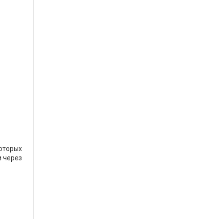
оторых
и через