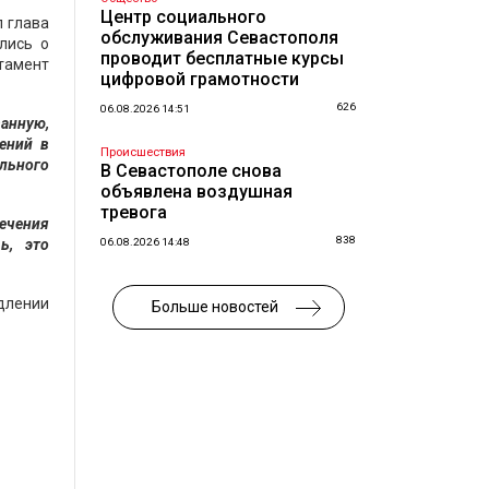
Центр социального
л глава
обслуживания Севастополя
лись о
проводит бесплатные курсы
тамент
цифровой грамотности
626
06.08.2026 14:51
ванную,
ений в
Происшествия
льного
В Севастополе снова
объявлена воздушная
тревога
печения
838
ь, это
06.08.2026 14:48
длении
Больше новостей