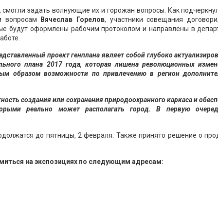
 смогли задать волнующие их и горожан вопросы. Как подчеркну
м вопросам
Вячеслав Горелов
, участники совещания договори
ые будут оформлены рабочим протоколом и направлены в депар
аботе.
редставленный проект генплана являет собой глубоко актуализиро
льного плана 2017 года, которая лишена революционных измен
ьным образом возможности по привлечению в регион дополните
жность создания или сохранения природоохранного каркаса и обес
орыми реально может располагать город. В первую очеред
одолжатся до пятницы, 2 февраля. Также принято решение о про
миться на экспозициях по следующим адресам: