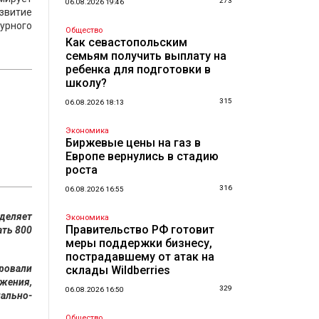
273
06.08.2026 19:46
звитие
турного
Общество
Как севастопольским
семьям получить выплату на
ребенка для подготовки в
школу?
315
06.08.2026 18:13
Экономика
Биржевые цены на газ в
Европе вернулись в стадию
роста
316
06.08.2026 16:55
деляет
Экономика
Правительство РФ готовит
ать 800
меры поддержки бизнесу,
пострадавшему от атак на
ровали
склады Wildberries
ожения,
329
06.08.2026 16:50
ально-
Общество