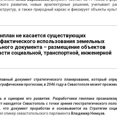
ского развития, новые архитектурные решения, учитывает ра
структур, а также природный каркас и фиксирует объекты куль
енплан не касается существующих
и фактического использования земельных
льного документа – размещение объектов
асти социальной, транспортной, инженерной
лавный документ стратегического планирования, который опре
ографическим прогнозам, в 2046 году в Севастополе может прожив
сь и сценарии его развития. Разработчики генплана проанализи
т находится Севастополь с точки зрения геостратегического пол
, что документ проработан и основывается на Стратегии соци
ил спикер севастопольского парламента
Владимир Немцев.