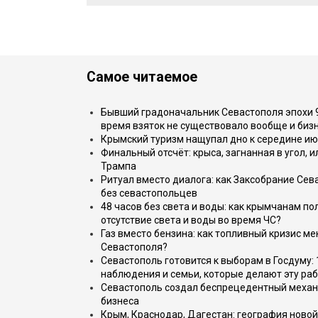
Самое читаемое
Бывший градоначальник Севастополя эпохи 90
время взяток не существовало вообще и бизн
Крымский туризм нащупал дно к середине ию
Финальный отсчёт: крыса, загнанная в угол, 
Трампа
Ритуал вместо диалога: как Заксобрание Сев
без севастопольцев
48 часов без света и воды: как крымчанам по
отсутствие света и воды во время ЧС?
Газ вместо бензина: как топливный кризис м
Севастополя?
Севастополь готовится к выборам в Госдуму: 
наблюдения и семьи, которые делают эту раб
Севастополь создал беспрецедентный механ
бизнеса
Крым, Краснодар, Дагестан: география новой