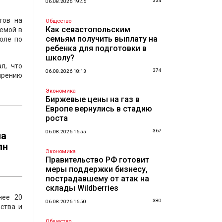
334
06.08.2026 19:46
тов на
Общество
Как севастопольским
яемой в
семьям получить выплату на
оле по
ребенка для подготовки в
школу?
л, что
374
06.08.2026 18:13
ирению
Экономика
Биржевые цены на газ в
Европе вернулись в стадию
роста
367
06.08.2026 16:55
на
лн
Экономика
Правительство РФ готовит
меры поддержки бизнесу,
пострадавшему от атак на
склады Wildberries
нее 20
380
06.08.2026 16:50
ства и
Общество