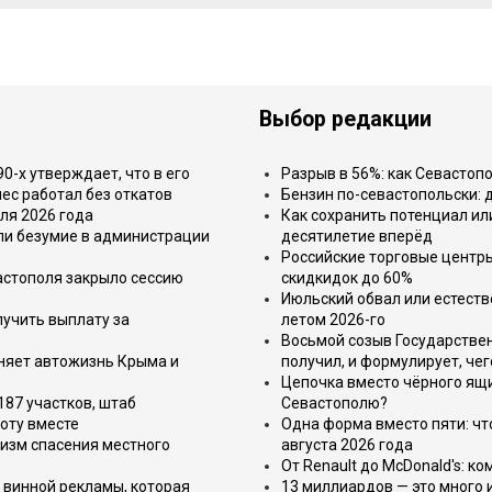
Выбор редакции
-х утверждает, что в его
Разрыв в 56%: как Севастоп
ес работал без откатов
Бензин по-севастопольски: 
ля 2026 года
Как сохранить потенциал ил
или безумие в администрации
десятилетие вперёд
Российские торговые центр
астополя закрыло сессию
скидкидок до 60%
Июльский обвал или естеств
лучить выплату за
летом 2026-го
Восьмой созыв Государствен
еняет автожизнь Крыма и
получил, и формулирует, чег
Цепочка вместо чёрного ящи
187 участков, штаб
Севастополю?
оту вместе
Одна форма вместо пяти: чт
изм спасения местного
августа 2026 года
От Renault до McDonald's: к
 винной рекламы, которая
13 миллиардов — это много 