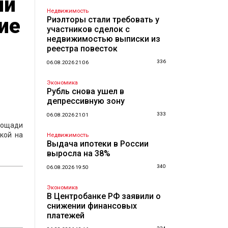
ли
Недвижимость
ие
Риэлторы стали требовать у
участников сделок с
недвижимостью выписки из
реестра повесток
336
06.08.2026 21:06
Экономика
Рубль снова ушел в
депрессивную зону
333
06.08.2026 21:01
лощади
кой на
Недвижимость
Выдача ипотеки в России
выросла на 38%
340
06.08.2026 19:50
Экономика
В Центробанке РФ заявили о
снижении финансовых
платежей