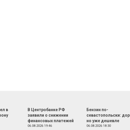
ел в
В Центробанке РФ
Бензин по-
зону
заявили о снижении
севастопольски: дор
финансовых платежей
но уже дешевле
06.08.2026 19:46
06.08.2026 18:30