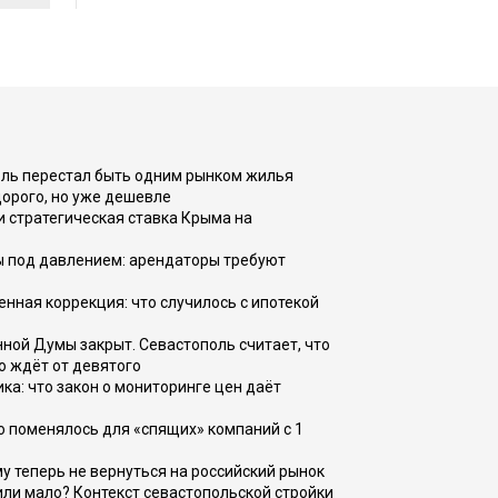
оль перестал быть одним рынком жилья
дорого, но уже дешевле
и стратегическая ставка Крыма на
ы под давлением: арендаторы требуют
енная коррекция: что случилось с ипотекой
ной Думы закрыт. Севастополь считает, что
о ждёт от девятого
ка: что закон о мониторинге цен даёт
о поменялось для «спящих» компаний с 1
ому теперь не вернуться на российский рынок
или мало? Контекст севастопольской стройки