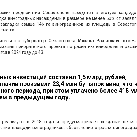
еских предприятия Севастополя находятся в статусе кандида
адка виноградных насаждений в размере не менее 50% от заявл
 закладки свыше 146 га виноградников их площадь в Севастоп
тыс. га.
ительства губернатор Севастополя
Михаил Развожаев
отмеча
лизации приоритетного проекта по развитию виноделия и расш
ся в 2024 году до 43.
ых инвестиций составил 1,6 млрд рублей,
пании произвели 23,4 млн бутылок вина, что 
ного периода, при этом уплачено более 418 м
чем в предыдущем году.
» реализуют с 2018 года и предусматривает создание не ме
чение площади виноградников, обеспечение отрасли виноградар