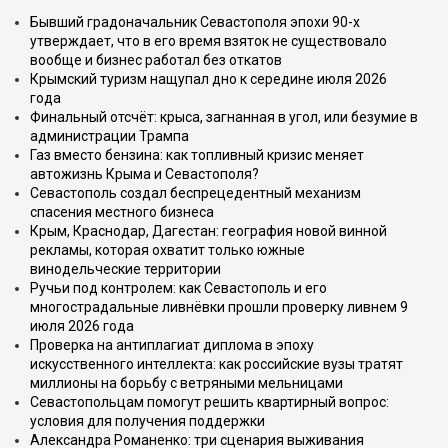
Бывший градоначальник Севастополя эпохи 90-х
утверждает, что в его время взяток не существовало
вообще и бизнес работал без откатов
Крымский туризм нащупал дно к середине июля 2026
года
Финальный отсчёт: крыса, загнанная в угол, или безумие в
администрации Трампа
Газ вместо бензина: как топливный кризис меняет
автожизнь Крыма и Севастополя?
Севастополь создал беспрецедентный механизм
спасения местного бизнеса
Крым, Краснодар, Дагестан: география новой винной
рекламы, которая охватит только южные
винодельческие территории
Ручьи под контролем: как Севастополь и его
многострадальные ливнёвки прошли проверку ливнем 9
июля 2026 года
Проверка на антиплагиат диплома в эпоху
искусственного интеллекта: как российские вузы тратят
миллионы на борьбу с ветряными мельницами
Севастопольцам помогут решить квартирный вопрос:
условия для получения поддержки
Александра Романенко: три сценария выживания