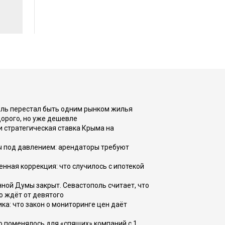
оль перестал быть одним рынком жилья
дорого, но уже дешевле
и стратегическая ставка Крыма на
ы под давлением: арендаторы требуют
енная коррекция: что случилось с ипотекой
ной Думы закрыт. Севастополь считает, что
о ждёт от девятого
ка: что закон о мониторинге цен даёт
о поменялось для «спящих» компаний с 1