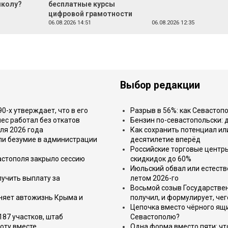
школу?
бесплатные курсы
цифровой грамотности
06.08.2026 14:51
06.08.2026 12:35
Выбор редакции
-х утверждает, что в его
Разрыв в 56%: как Севастоп
ес работал без откатов
Бензин по-севастопольски: 
ля 2026 года
Как сохранить потенциал ил
или безумие в администрации
десятилетие вперёд
Российские торговые центр
астополя закрыло сессию
скидкидок до 60%
Июльский обвал или естеств
лучить выплату за
летом 2026-го
Восьмой созыв Государствен
еняет автожизнь Крыма и
получил, и формулирует, чег
Цепочка вместо чёрного ящи
187 участков, штаб
Севастополю?
оту вместе
Одна форма вместо пяти: чт