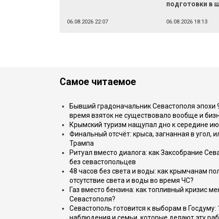
подготовки в 
06.08.2026 22:07
06.08.2026 18:13
Самое читаемое
Бывший градоначальник Севастополя эпохи 90
время взяток не существовало вообще и бизн
Крымский туризм нащупал дно к середине ию
Финальный отсчёт: крыса, загнанная в угол, 
Трампа
Ритуал вместо диалога: как Заксобрание Сев
без севастопольцев
48 часов без света и воды: как крымчанам по
отсутствие света и воды во время ЧС?
Газ вместо бензина: как топливный кризис м
Севастополя?
Севастополь готовится к выборам в Госдуму: 
наблюдения и семьи, которые делают эту раб