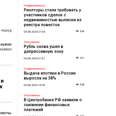
Недвижимость
Риэлторы стали требовать у
участников сделок с
недвижимостью выписки из
реестра повесток
перед
334
06.08.2026 21:06
Экономика
 нужно
Рубль снова ушел в
 заявил
депрессивную зону
331
06.08.2026 21:01
Недвижимость
Выдача ипотеки в России
выросла на 38%
 и
338
к
06.08.2026 19:50
Экономика
В Центробанке РФ заявили о
снижении финансовых
платежей
алисты,