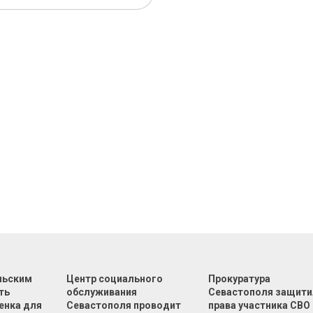
льским
Центр социального
Прокуратура
ть
обслуживания
Севастополя защити
енка для
Севастополя проводит
права участника СВО