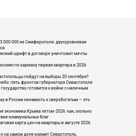
73 000 000 из Симферополя: двухуровневая
са
 мелкий шрифт в договоре уничтожит мечты
оссиян по карману первая квартира в 2026
вастопольцы пойдут на выборы 20 сентября?
, небо: пять фронтов губернатора Севастополя
 государство готовится к войне с наличным
ему в России ненависть к сверхбогатым — это
 экономика Крыма летом-2026: как, сколько
твие коммунальных благ
говая карта цен на квартиры в августе 2026
то на самом деле кормит Севастополь