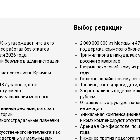
Выбор редакции
-х утверждает, что в его
2 000 000 000 из Москвы и 4
ес работал без откатов
поддержка крымского бизне
ля 2026 года
Три миллиона в никуда: как
или безумие в администрации
россиян о квартире
Разрыв поколений: кому из р
еняет автожизнь Крыма и
году
Голос не онлайн: почему се
187 участков, штаб
Топливо, свет, дороги, дети
оту вместе
Запрет наличных сделок: как
изм спасения местного
рублём
От зависти к структуре: поч
 винной рекламы, которая
не эмоция
итории
Уникальная компенсационная
 многострадальные ливнёвки
и кому компенсируют отсутс
Аренда в Симферополе: поша
усственного интеллекта: как
года
 с ветряными мельницами
Инженер против педагога: к