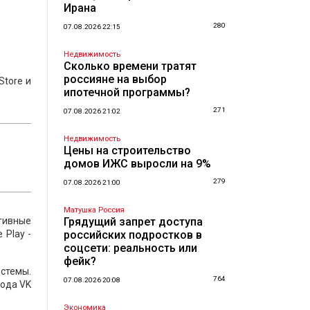
Ирана
280
07.08.2026 22:15
Недвижимость
Сколько времени тратят
россияне на выбор
Store и
ипотечной программы?
271
07.08.2026 21:02
Недвижимость
Цены на строительство
домов ИЖС выросли на 9%
279
07.08.2026 21:00
Матушка Россия
тивные
Грядущий запрет доступа
 Play -
российских подростков в
соцсети: реальность или
фейк?
истемы.
764
07.08.2026 20:08
года VK
Экономика