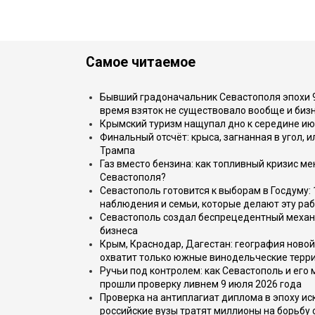
Самое читаемое
Бывший градоначальник Севастополя эпохи 90
время взяток не существовало вообще и бизн
Крымский туризм нащупал дно к середине ию
Финальный отсчёт: крыса, загнанная в угол, 
Трампа
Газ вместо бензина: как топливный кризис м
Севастополя?
Севастополь готовится к выборам в Госдуму: 
наблюдения и семьи, которые делают эту раб
Севастополь создал беспрецедентный механ
бизнеса
Крым, Краснодар, Дагестан: география новой
охватит только южные винодельческие терр
Ручьи под контролем: как Севастополь и его
прошли проверку ливнем 9 июля 2026 года
Проверка на антиплагиат диплома в эпоху иск
российские вузы тратят миллионы на борьбу