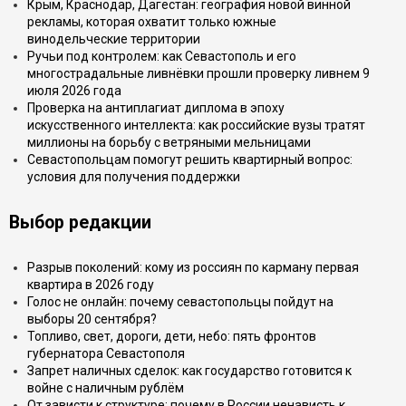
Крым, Краснодар, Дагестан: география новой винной
рекламы, которая охватит только южные
винодельческие территории
Ручьи под контролем: как Севастополь и его
многострадальные ливнёвки прошли проверку ливнем 9
июля 2026 года
Проверка на антиплагиат диплома в эпоху
искусственного интеллекта: как российские вузы тратят
миллионы на борьбу с ветряными мельницами
Севастопольцам помогут решить квартирный вопрос:
условия для получения поддержки
Выбор редакции
Разрыв поколений: кому из россиян по карману первая
квартира в 2026 году
Голос не онлайн: почему севастопольцы пойдут на
выборы 20 сентября?
Топливо, свет, дороги, дети, небо: пять фронтов
губернатора Севастополя
Запрет наличных сделок: как государство готовится к
войне с наличным рублём
От зависти к структуре: почему в России ненависть к