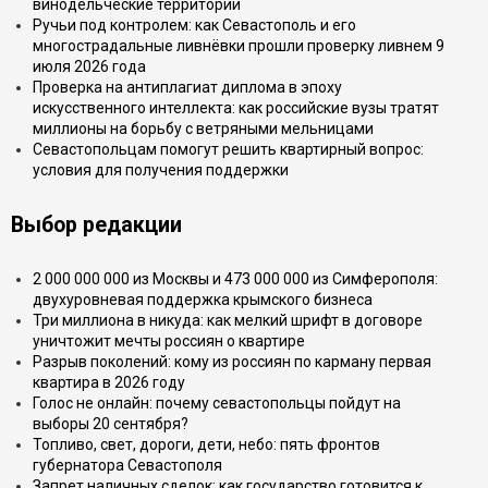
винодельческие территории
Ручьи под контролем: как Севастополь и его
многострадальные ливнёвки прошли проверку ливнем 9
июля 2026 года
Проверка на антиплагиат диплома в эпоху
искусственного интеллекта: как российские вузы тратят
миллионы на борьбу с ветряными мельницами
Севастопольцам помогут решить квартирный вопрос:
условия для получения поддержки
Выбор редакции
2 000 000 000 из Москвы и 473 000 000 из Симферополя:
двухуровневая поддержка крымского бизнеса
Три миллиона в никуда: как мелкий шрифт в договоре
уничтожит мечты россиян о квартире
Разрыв поколений: кому из россиян по карману первая
квартира в 2026 году
Голос не онлайн: почему севастопольцы пойдут на
выборы 20 сентября?
Топливо, свет, дороги, дети, небо: пять фронтов
губернатора Севастополя
Запрет наличных сделок: как государство готовится к