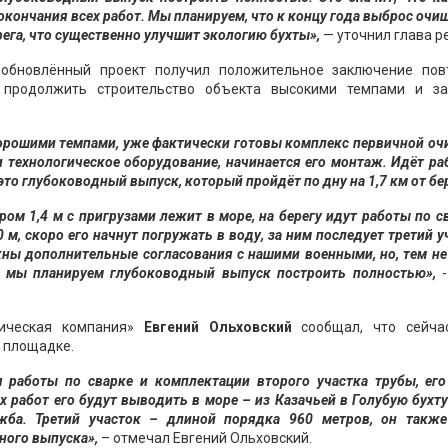
окончания всех работ. Мы планируем, что к концу года выброс оч
рега, что существенно улучшит экологию бухты»,
— уточнил глава р
 обновлённый проект получил положительное заключение пов
о продолжить строительство объекта высокими темпами и за
орошими темпами, уже фактически готовы комплекс первичной оч
технологическое оборудование, начинается его монтаж. Идёт ра
то глубоководный выпуск, который пройдёт по дну на 1,7 км от бер
ом 1,4 м с пригрузами лежит в море, на берегу идут работы по с
м, скоро его начнут погружать в воду, за ним последует третий у
жны дополнительные согласования с нашими военными, но, тем не
у мы планируем глубоководный выпуск построить полностью»,
ническая компания»
Евгений Ольховский
сообщал, что сейча
 площадке.
работы по сварке и комплектации второго участка трубы, его
 работ его будут выводить в море – из Казачьей в Голубую бухту
ужба. Третий участок – длиной порядка 960 метров, он также
ного выпуска»,
– отмечал Евгений Ольховский.