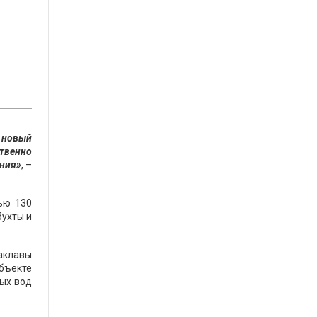
 новый
твенно
ания»
, –
ью 130
бухты и
лаклавы
объекте
ных вод