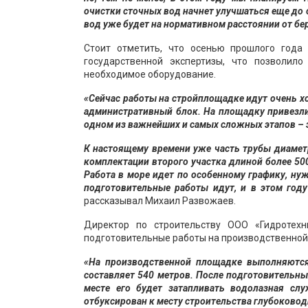
очистки сточных вод начнет улучшаться еще до 
вод уже будет на нормативном расстоянии от бе
Стоит отметить, что осенью прошлого года
государственной экспертизы, что позволил
необходимое оборудование.
«Сейчас работы на стройплощадке идут очень х
административный блок. На площадку привезли 
одном из важнейших и самых сложных этапов – э
К настоящему времени уже часть трубы диаметр
комплектации второго участка длиной более 500 
Работа в море идет по особенному графику, ну
подготовительные работы идут, и в этом год
рассказывал Михаил Развожаев.
Директор по строительству ООО «Гидротех
подготовительные работы на производственной
«На производственной площадке выполняются 
составляет 540 метров. После подготовительных
месте его будет затапливать водолазная сл
отбуксирован к месту строительства глубоковод