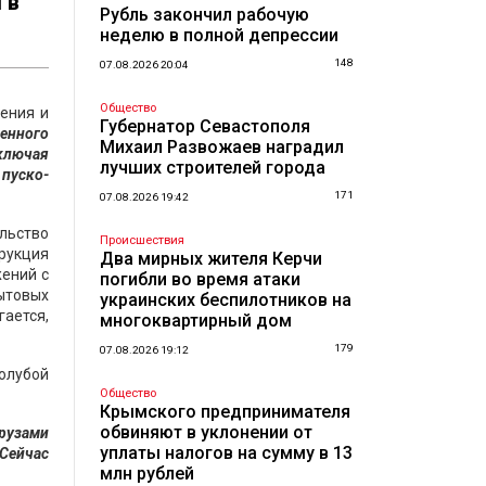
 в
Рубль закончил рабочую
неделю в полной депрессии
148
07.08.2026 20:04
Общество
ения и
Губернатор Севастополя
енного
Михаил Развожаев наградил
ключая
лучших строителей города
пуско-
171
07.08.2026 19:42
ельство
Происшествия
трукция
Два мирных жителя Керчи
жений с
погибли во время атаки
ытовых
украинских беспилотников на
гается,
многоквартирный дом
179
07.08.2026 19:12
Голубой
Общество
Крымского предпринимателя
обвиняют в уклонении от
грузами
уплаты налогов на сумму в 13
 Сейчас
млн рублей