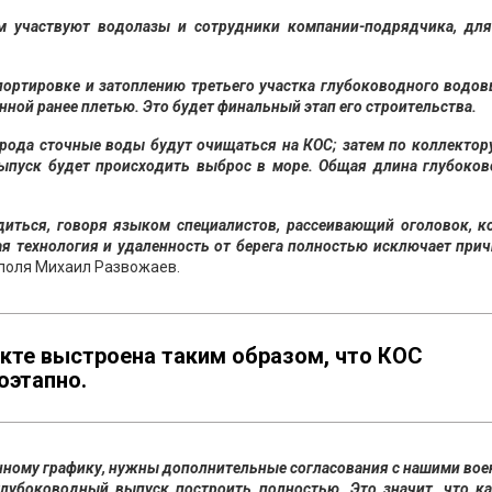
м участвуют водолазы и сотрудники компании-подрядчика, для
портировке и затоплению третьего участка глубоководного водо
нной ранее плетью. Это будет финальный этап его строительства.
орода сточные воды будут очищаться на КОС; затем по коллектор
ыпуск будет происходить выброс в море. Общая длина глубоков
одиться, говоря языком специалистов, рассеивающий оголовок, 
ая технология и удаленность от берега полностью исключает при
поля Михаил Развожаев.
екте выстроена таким образом, что КОС
оэтапно.
бенному графику, нужны дополнительные согласования с нашими во
глубоководный выпуск построить полностью. Это значит, что к