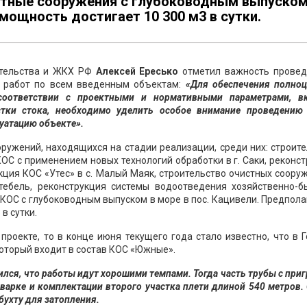
истные сооружения с глубоководным выпуском
мощность достигает 10 300 м3 в сутки.
ительства и ЖКХ РФ
Алексей Ересько
отметил важность провед
х работ по всем введенным объектам:
«Для обеспечения полноц
соответствии с проектными и нормативными параметрами, в
стки стока, необходимо уделить особое внимание проведению 
уатацию объекте».
ружений, находящихся на стадии реализации, среди них: строит
КОС с применением новых технологий обработки в г. Саки, реконс
укция КОС «Утес» в с. Малый Маяк, строительство очистных соору
тебель, реконструкция системы водоотведения хозяйственно-б
 КОС с глубоководным выпуском в море в пос. Кацивели. Предпола
в сутки.
роекте, то в конце июня текущего года стало известно, что в 
который входит в состав КОС «Южные».
ился, что работы идут хорошими темпами. Тогда часть трубы с при
сварке и комплектации второго участка плети длиной 540 метров.
бухту для затопления.