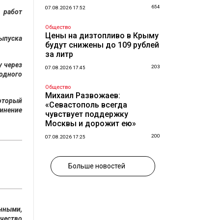
654
07.08.2026 17:52
 работ
Общество
Цены на дизтопливо в Крыму
выпуска
будут снижены до 109 рублей
за литр
у через
203
07.08.2026 17:45
одного
Общество
Михаил Развожаев:
который
«Севастополь всегда
чинение
чувствует поддержку
Москвы и дорожит ею»
200
07.08.2026 17:25
Больше новостей
енными,
ачество