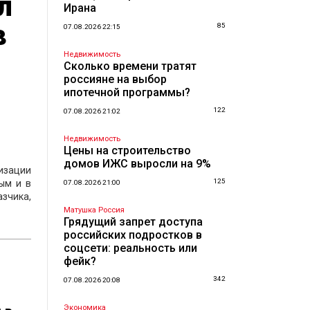
л
Ирана
в
85
07.08.2026 22:15
Недвижимость
Сколько времени тратят
россияне на выбор
ипотечной программы?
122
07.08.2026 21:02
Недвижимость
Цены на строительство
домов ИЖС выросли на 9%
лизации
125
ым и в
07.08.2026 21:00
зчика,
Матушка Россия
Грядущий запрет доступа
российских подростков в
соцсети: реальность или
фейк?
342
07.08.2026 20:08
Экономика