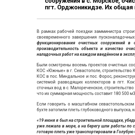
сооружения в с. Морское, оч
пгт. Орджоникидзе. Их общая 
В рамках рабочей поездки замминистра стро
своевременного завершения пусконаладочны
функционирования очистных сооружений в 
производительность объекта и качество очи
наладочных работ на каждом введённом в экспл
Были осмотрены восемь проектов очистных соо
КОС «Южные» в г. Севастополе, строительство 
КОС в пос. Миндальное и пос. Форос, реконстр
системой разводящих коллекторов в пгт. Кок
сточных вод в с. Малореченское, строительство
что их суммарная мощность составит 180 500 м3 
Если говорить о масштабном севастопольском п
бухте затопили плеть глубоководного выпуска, 
«19 июня я был на строительной площадке, убед
уже лежала в море, а на берегу шли работы по 
готовую плеть уже транспортировали в Голубую 