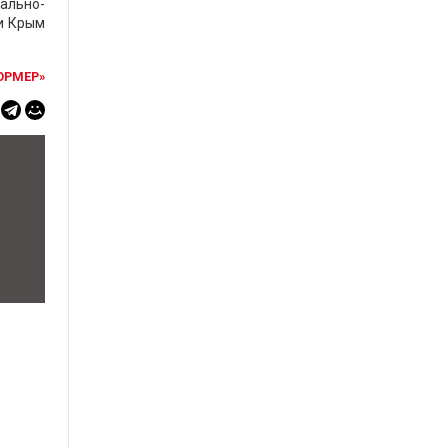
ально-
ки Крым
ОРМЕР»