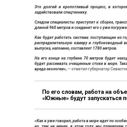
Это долгий и кропотливый процесс, в которо
задействовали спецтехнику.
Следом специалисты приступят к сборке, транс
длиной 960 метров и соединят его с уже погруже
Как будет работать система: поступающие из г
распределительную камеру и глубоководный в
выпуска, напомню, составляет 1780 метров.
На его конце на глубине 70 метров будет нах
будет рассеивать очищенные стоки в море. Так
вреда экологии»,
— отметил губернатор Севасто
По его словам, работа на объ
«Южные» будут запускаться п
«Как я уже говорил, работа в море идет по осо
но, тем не менее, в этом году мы планируем 