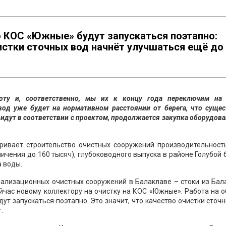
о КОС «Южные» будут запускаться поэтапно:
чистки сточных вод начнёт улучшаться ещё до
оту и, соответственно, мы их к концу года переключим на
д уже будет на нормативном расстоянии от берега, что сущес
идут в соответствии с проектом, продолжается закупка оборудов
ивает строительство очистных сооружений производительност
ичения до 160 тысяч), глубоководного выпуска в районе Голубой 
а воды.
анализационных очистных сооружений в Балаклаве – стоки из Ба
йчас новому коллектору на очистку на КОС «Южные». Работа на 
ут запускаться поэтапно. Это значит, что качество очистки сточ
.