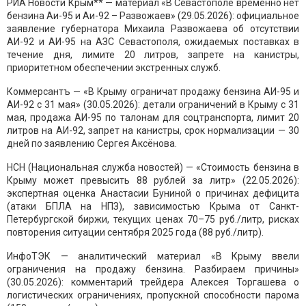
РИА Новости Крым** — материал «В Севастополе временно нет
бензина Аи-95 и Аи-92 – Развожаев» (29.05.2026): официальное
заявление губернатора Михаила Развожаева об отсутствии
АИ-92 и АИ-95 на АЗС Севастополя, ожидаемых поставках в
течение дня, лимите 20 литров, запрете на канистры,
приоритетном обеспечении экстренных служб.
Коммерсантъ — «В Крыму ограничат продажу бензина АИ-95 и
АИ-92 с 31 мая» (30.05.2026): детали ограничений в Крыму с 31
мая, продажа АИ-95 по талонам для соцтранспорта, лимит 20
литров на АИ-92, запрет на канистры, срок нормализации — 30
дней по заявлению Сергея Аксёнова.
НСН (Национальная служба новостей) — «Стоимость бензина в
Крыму может превысить 88 рублей за литр» (22.05.2026):
экспертная оценка Анастасии Буниной о причинах дефицита
(атаки БПЛА на НПЗ), зависимостью Крыма от Санкт-
Петербургской биржи, текущих ценах 70–75 руб./литр, рисках
повторения ситуации сентября 2025 года (88 руб./литр).
ИнфоТЭК — аналитический материал «В Крыму ввели
ограничения на продажу бензина. Разбираем причины»
(30.05.2026): комментарий трейдера Алексея Торгашева о
логистических ограничениях, пропускной способности парома