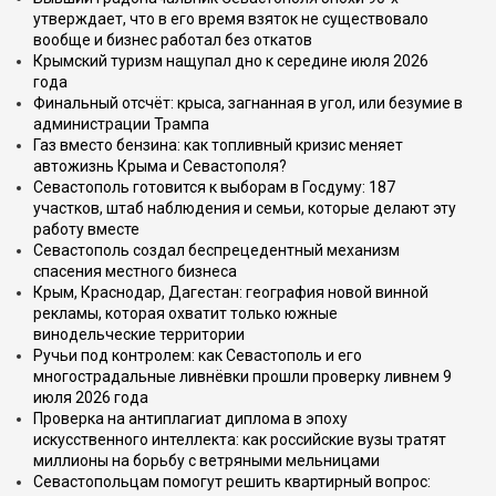
утверждает, что в его время взяток не существовало
вообще и бизнес работал без откатов
Крымский туризм нащупал дно к середине июля 2026
года
Финальный отсчёт: крыса, загнанная в угол, или безумие в
администрации Трампа
Газ вместо бензина: как топливный кризис меняет
автожизнь Крыма и Севастополя?
Севастополь готовится к выборам в Госдуму: 187
участков, штаб наблюдения и семьи, которые делают эту
работу вместе
Севастополь создал беспрецедентный механизм
спасения местного бизнеса
Крым, Краснодар, Дагестан: география новой винной
рекламы, которая охватит только южные
винодельческие территории
Ручьи под контролем: как Севастополь и его
многострадальные ливнёвки прошли проверку ливнем 9
июля 2026 года
Проверка на антиплагиат диплома в эпоху
искусственного интеллекта: как российские вузы тратят
миллионы на борьбу с ветряными мельницами
Севастопольцам помогут решить квартирный вопрос: