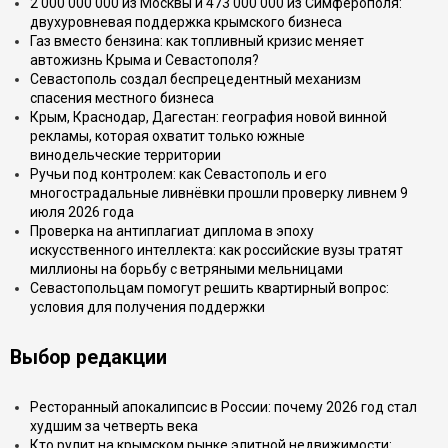
2 000 000 000 из Москвы и 473 000 000 из Симферополя:
двухуровневая поддержка крымского бизнеса
Газ вместо бензина: как топливный кризис меняет
автожизнь Крыма и Севастополя?
Севастополь создал беспрецедентный механизм
спасения местного бизнеса
Крым, Краснодар, Дагестан: география новой винной
рекламы, которая охватит только южные
винодельческие территории
Ручьи под контролем: как Севастополь и его
многострадальные ливнёвки прошли проверку ливнем 9
июля 2026 года
Проверка на антиплагиат диплома в эпоху
искусственного интеллекта: как российские вузы тратят
миллионы на борьбу с ветряными мельницами
Севастопольцам помогут решить квартирный вопрос:
условия для получения поддержки
Выбор редакции
Ресторанный апокалипсис в России: почему 2026 год стал
худшим за четверть века
Кто рулит на крымском рынке элитной недвижимости: