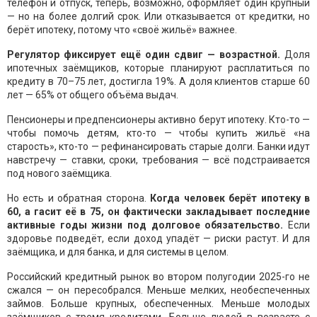
телефон и отпуск, теперь, возможно, оформляет один крупный
— но на более долгий срок. Или отказывается от кредитки, но
берёт ипотеку, потому что «своё жильё» важнее.
Регулятор фиксирует ещё один сдвиг — возрастной.
Доля
ипотечных заёмщиков, которые планируют расплатиться по
кредиту в 70–75 лет, достигла 19%. А доля клиентов старше 60
лет — 65% от общего объёма выдач.
Пенсионеры и предпенсионеры активно берут ипотеку. Кто-то —
чтобы помочь детям, кто-то — чтобы купить жильё «на
старость», кто-то — рефинансировать старые долги. Банки идут
навстречу — ставки, сроки, требования — всё подстраивается
под нового заёмщика.
Но есть и обратная сторона.
Когда человек берёт ипотеку в
60, а гасит её в 75, он фактически закладывает последние
активные годы жизни под долговое обязательство.
Если
здоровье подведёт, если доход упадёт — риски растут. И для
заёмщика, и для банка, и для системы в целом.
Российский кредитный рынок во втором полугодии 2025-го не
сжался — он пересобрался. Меньше мелких, необеспеченных
займов. Больше крупных, обеспеченных. Меньше молодых