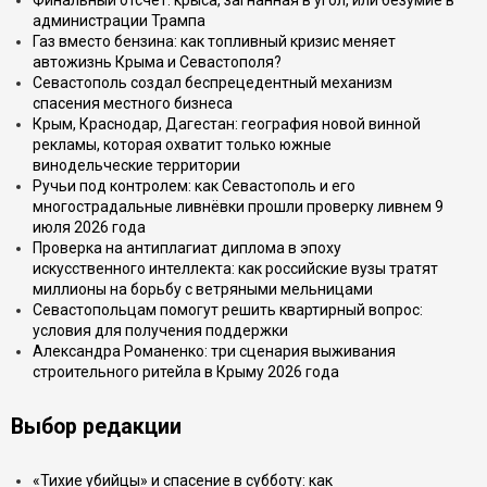
Финальный отсчёт: крыса, загнанная в угол, или безумие в
администрации Трампа
Газ вместо бензина: как топливный кризис меняет
автожизнь Крыма и Севастополя?
Севастополь создал беспрецедентный механизм
спасения местного бизнеса
Крым, Краснодар, Дагестан: география новой винной
рекламы, которая охватит только южные
винодельческие территории
Ручьи под контролем: как Севастополь и его
многострадальные ливнёвки прошли проверку ливнем 9
июля 2026 года
Проверка на антиплагиат диплома в эпоху
искусственного интеллекта: как российские вузы тратят
миллионы на борьбу с ветряными мельницами
Севастопольцам помогут решить квартирный вопрос:
условия для получения поддержки
Александра Романенко: три сценария выживания
строительного ритейла в Крыму 2026 года
Выбор редакции
«Тихие убийцы» и спасение в субботу: как