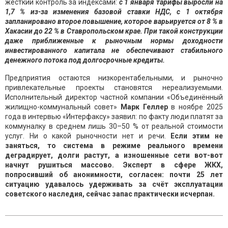
жёсткий контроль за индексами:
с 1 января тарифы выросли на
1,7 % из-за изменения базовой ставки НДС, с 1 октября
запланировано второе повышение, которое варьируется от 8 % в
Хакасии до 22 % в Ставропольском крае. При такой конструкции
даже приближенные к рыночным нормы доходности
инвестированного капитала не обеспечивают стабильного
денежного потока под долгосрочные кредиты.
Предприятия остаются низкорентабельными, и рыночно
привлекательные проекты становятся нереализуемыми.
Исполнительный директор частной компании «Объединённый
жилищно-коммунальный совет»
Марк Геллер
в ноябре 2025
года в интервью «Интерфаксу» заявил: по факту люди платят за
коммуналку в среднем лишь 30–50 % от реальной стоимости
услуг. Ни о какой рыночности нет и речи.
Если этим не
заняться, то система в режиме реального времени
деградирует, долги растут, а изношенные сети вот-вот
начнут рушиться массово. Эксперт в сфере ЖКХ,
попросивший об анонимности, согласен: почти 25 лет
ситуацию удавалось удерживать за счёт эксплуатации
советского наследия, сейчас запас практически исчерпан.