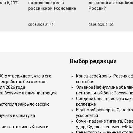
ила 6,11%
положение дел в
легковой автомобил
российской экономике
России?
05.08.2026 21:42
05.08.2026 21:09
Выбор редакции
-х утверждает, что в его
Конец серой зоны: Россия о
ес работал без откатов
сентября
ля 2026 года
Эльвира Набиуллина объявил
или безумие в администрации
центральный банк России п
Средний балл аттестата как 
астополя закрыло сессию
колледже
Июльский разворот: Севаст
лучить выплату за
ускоряется
Сочи - падение гиганта, Сев
еняет автожизнь Крыма и
удар, Судак - феномен +45%
Севастополь — винная столи