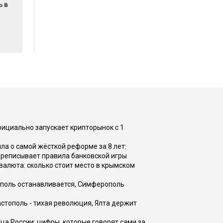
ь в
фициально запускает крипторынок с 1
а о самой жёсткой реформе за 8 лет:
ереписывает правила банковской игры
валюта: сколько стоит место в крымском
ополь останавливается, Симферополь
астополь - тихая революция, Ялта держит
ца России: цифры, которые говорят сами за