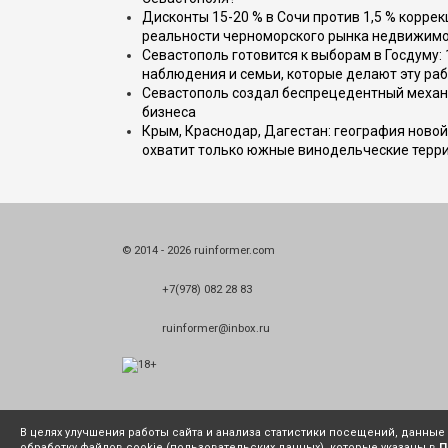
Дисконты 15-20 % в Сочи против 1,5 % коррек
реальности черноморского рынка недвижим
Севастополь готовится к выборам в Госдуму: 
наблюдения и семьи, которые делают эту раб
Севастополь создал беспрецедентный механ
бизнеса
Крым, Краснодар, Дагестан: география новой
охватит только южные винодельческие терр
© 2014 - 2026 ruinformer.com
+7(978) 082 28 83
ruinformer@inbox.ru
В целях улучшения работы сайта и анализа статистики посещений, данны
обработку файлов cookie (пользовательских данных), которые указаны в
П