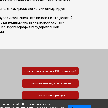
поля: как кризис логистики стимулирует
узах и сомнениях: кто виноват и что делать?
 года: недвижимость «на всякий случай»
в Крыму: география государственной
зма
список запрещенных в РФ организаций
политика конфиденциальности
правовая информация
льзовать сайт, Вы даете согласие на
 можете отключить файлы cookie в настройках