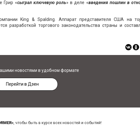
е Грир «
сыграл ключевую
роль
» в деле «
введения пошлин в отн
мпании King & Spalding. Аппарат представителя США на то
ется разработкой торгового законодательства страны и состав
нашими новостями в удобном формате
Перейти в Дзен
ORMER»
, чтобы быть в курсе всех новостей и событий!