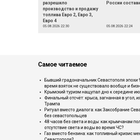
разрешило
России состав
производство и продажу
топлива Евро 2, Евро 3,
Евро 4
05.08.2026 22:30
05.08.2026 22:24
Самое читаемое
Бывший градоначальник Севастополя эпохи 90
время взяток не существовало вообще и бизн
Крымский туризм нащупал дно к середине ию
Финальный отсчёт: крыса, загнанная в угол, 
Трампа
Ритуал вместо диалога: как Заксобрание Сев
без севастопольцев
48 часов без света и воды: как крымчанам по
отсутствие света и воды во время ЧС?
Газ вместо бензина: как топливный кризис м
Севастополя?