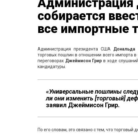
Администрация 
собирается ввес
все импортные 
Администрация президента США
Дональда 
торговых пошлин в отношении всего импорта в
переговорах
Джеймисон Грир
в ходе слушани
кандидатуры.
«
Универсальные пошлины следуе
ли они изменить [торговый] де
заявил Джеймисон Грир.
По его словам, это связано с тем, что торговы