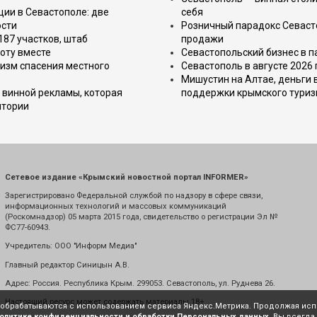
ции в Севастополе: две
себя
ости
Розничный парадокс Севасто
187 участков, штаб
продажи
оту вместе
Севастопольский бизнес в па
изм спасения местного
Севастополь в августе 2026
Мишустин на Алтае, деньги 
 винной рекламы, которая
поддержки крымского тури
итории
Сетевое издание «Крымский новостной портал INFORMER»
Зарегистрировано Федеральной службой по надзору в сфере связи,
информационных технологий и массовых коммуникаций
(Роскомнадзор) 05 марта 2015 года, свидетельство о регистрации Эл №
ФС77-60943.
Учредитель: ООО "Информ Медиа"
Главный редактор Синицын А.В.
Адрес: Россия. Республика Крым. 299053. Севастополь, ул. Руднева 26.
Настоящий ресурс может содержать материалы 18+
е обрабатываются с использованием сервиса Яндекс.Метрика. Продолжая испо
олитике конфиденциальности и обработки Персональных данных
. Вы всегда