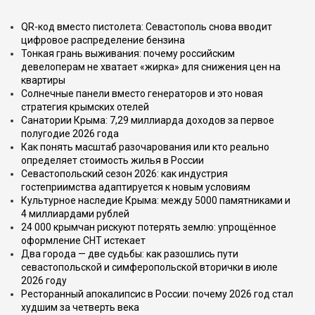
QR-код вместо пистолета: Севастополь снова вводит
цифровое распределение бензина
Тонкая грань выживания: почему российским
девелоперам не хватает «жирка» для снижения цен на
квартиры
Солнечные панели вместо генераторов и это новая
стратегия крымских отелей
Санатории Крыма: 7,29 миллиарда доходов за первое
полугодие 2026 года
Как понять масштаб разочарования или кто реально
определяет стоимость жилья в России
Севастопольский сезон 2026: как индустрия
гостеприимства адаптируется к новым условиям
Культурное наследие Крыма: между 5000 памятниками и
4 миллиардами рублей
24 000 крымчан рискуют потерять землю: упрощённое
оформление СНТ истекает
Два города — две судьбы: как разошлись пути
севастопольской и симферопольской вторички в июле
2026 году
Ресторанный апокалипсис в России: почему 2026 год стал
худшим за четверть века