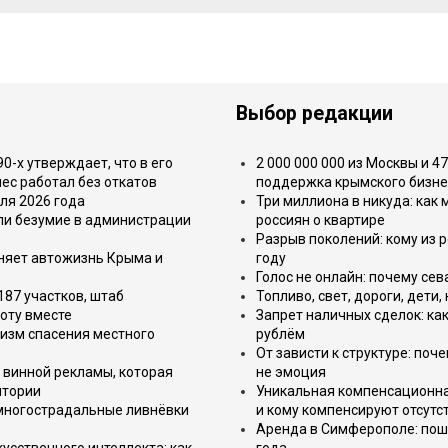
Выбор редакции
-х утверждает, что в его
2 000 000 000 из Москвы и 4
ес работал без откатов
поддержка крымского бизне
ля 2026 года
Три миллиона в никуда: как
или безумие в администрации
россиян о квартире
Разрыв поколений: кому из р
еняет автожизнь Крыма и
году
Голос не онлайн: почему се
187 участков, штаб
Топливо, свет, дороги, дети
оту вместе
Запрет наличных сделок: как
изм спасения местного
рублём
От зависти к структуре: поч
 винной рекламы, которая
не эмоция
итории
Уникальная компенсационная
 многострадальные ливнёвки
и кому компенсируют отсутс
Аренда в Симферополе: поша