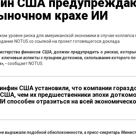
фин США предупрежда
ыночном крахе ИИ
м уровне риска для американской экономики в случае коллапса
здание NOTUS со ссылкой на проект готовящегося доклада.
истерства финансов США, должен предупредить о рисках, которы
го ключевые аспекты с пузырем доткомов, схлопывание которого п
», -
сообщает NOTUS.
Минфин США установили, что компании горазд
 США, чем их предшественники эпохи доткомо
 ИИ способен отразиться на всей экономическ
не выражали подобной обеспокоенности, а пресс-секретарь Минис