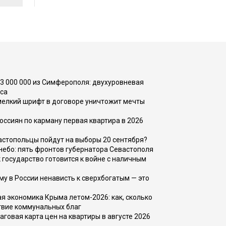
73 000 000 из Симферополя: двухуровневая
са
 мелкий шрифт в договоре уничтожит мечты
оссиян по карману первая квартира в 2026
вастопольцы пойдут на выборы 20 сентября?
, небо: пять фронтов губернатора Севастополя
 государство готовится к войне с наличным
ему в России ненависть к сверхбогатым — это
 экономика Крыма летом-2026: как, сколько
твие коммунальных благ
говая карта цен на квартиры в августе 2026