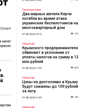
ют
07.08.2026 19:42
Происшествия
Два мирных жителя Керчи
погибли во время атаки
украинских беспилотников на
многоквартирный дом
 пузыря
121
07.08.2026 19:12
е несет
Общество
отрясло
Крымского предпринимателя
обвиняют в уклонении от
уплаты налогов на сумму в 13
млн рублей
422
07.08.2026 17:52
о
в.
Общество
ой
Цены на дизтопливо в Крыму
будут снижены до 109 рублей
за литр
161
07.08.2026 17:45
терства
Общество