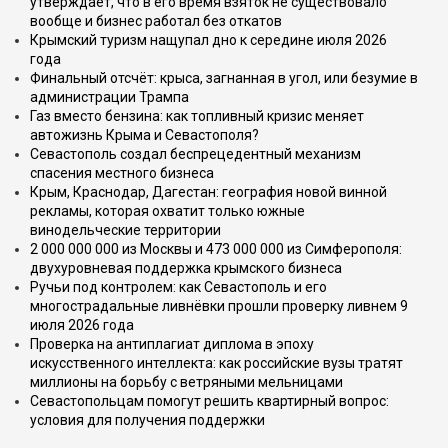
утверждает, что в его время взяток не существовало
вообще и бизнес работал без откатов
Крымский туризм нащупал дно к середине июля 2026
года
Финальный отсчёт: крыса, загнанная в угол, или безумие в
администрации Трампа
Газ вместо бензина: как топливный кризис меняет
автожизнь Крыма и Севастополя?
Севастополь создал беспрецедентный механизм
спасения местного бизнеса
Крым, Краснодар, Дагестан: география новой винной
рекламы, которая охватит только южные
винодельческие территории
2 000 000 000 из Москвы и 473 000 000 из Симферополя:
двухуровневая поддержка крымского бизнеса
Ручьи под контролем: как Севастополь и его
многострадальные ливнёвки прошли проверку ливнем 9
июля 2026 года
Проверка на антиплагиат диплома в эпоху
искусственного интеллекта: как российские вузы тратят
миллионы на борьбу с ветряными мельницами
Севастопольцам помогут решить квартирный вопрос:
условия для получения поддержки