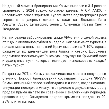
На данный момент бронирования Крыма выросли в 3-4 раза по
сравнению с 2024 годом, согласно данным АТОР, АМОС и
Российского союза туристов. Турагентства подтверждают рост
спроса в популярных локациях, таких как Большая Ялта,
Алушта, Судак, Евпатория, Беляус, Оленевка, Новый Свет и
Феодосия.
На пик сезона забронированы даже VIP-отели с ценой отдыха
от 2 до 7 миллионов рублей в неделю. Как отмечают туристы, в
начале марта цены на летний Крым выросли на 7-10%, однако
ожидается их дальнейший рост ближе к сезону. Дорожные
ведомства прогнозируют "высокую нагрузку» на Крымский мост
и сухопутные пути, которые планирует использовать каждый
пятый турист.
По данным РСТ, в Крыму «заканчиваются места в популярных
отелях». Прирост бронирований составляет порядка 30-35%.
Самый активный всплеск наблюдался в январе, когда начались
аннуляции поездок в Анапу, что привело к двукратному росту
продаж Крыма на лето по сравнению с аналогичным периодом
прошлого года. Ожидается прирост крымских продаж на 20-
25% по итогам года.