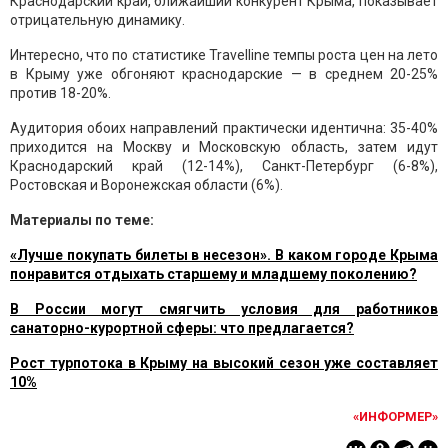
Краснодарский край, ближайший конкурент Крыма, показывает
отрицательную динамику.
Интересно, что по статистике Travelline темпы роста цен на лето
в Крыму уже обгоняют краснодарские — в среднем 20-25%
против 18-20%.
Аудитория обоих направлений практически идентична: 35-40%
приходится на Москву и Московскую область, затем идут
Краснодарский край (12-14%), Санкт-Петербург (6-8%),
Ростовская и Воронежская области (6%).
Материалы по теме:
«Лучше покупать билеты в несезон». В каком городе Крыма
понравится отдыхать старшему и младшему поколению?
В России могут смягчить условия для работников
санаторно-курортной сферы: что предлагается?
Рост турпотока в Крыму на высокий сезон уже составляет
10%
«ИНФОРМЕР»