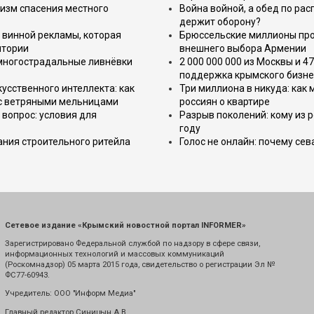
изм спасения местного
Война войной, а обед по ра
держит оборону?
 винной рекламы, которая
Брюссельские миллионы про
итории
внешнего выбора Армении
 многострадальные ливнёвки
2 000 000 000 из Москвы и 4
поддержка крымского бизне
усственного интеллекта: как
Три миллиона в никуда: как
 с ветряными мельницами
россиян о квартире
вопрос: условия для
Разрыв поколений: кому из р
году
ния строительного ритейла
Голос не онлайн: почему се
Сетевое издание «Крымский новостной портал INFORMER»
Зарегистрировано Федеральной службой по надзору в сфере связи,
информационных технологий и массовых коммуникаций
(Роскомнадзор) 05 марта 2015 года, свидетельство о регистрации Эл №
ФС77-60943.
Учредитель: ООО "Информ Медиа"
Главный редактор Синицын А.В.