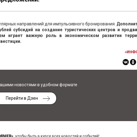
пулярных направлений для импульсивного бронирования.
Дополни
блей субсидий на создание туристических центров и продв
изм играет важную роль в экономическом развитии терри
нвестиции.
«ИНФ
нашими новостями в удобном формате
Перейти в Дзен
ORMER»
, чтобы быть в курсе всех новостей и событий!