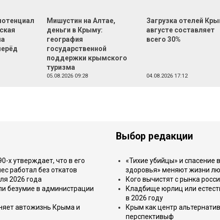
 потенциал
Мишустин на Алтае,
Загрузка отелей Кры
еская
деньги в Крыму:
августе составляет
на
география
всего 30%
перёд
государственной
поддержки крымского
туризма
05.08.2026 09:28
04.08.2026 17:12
Выбор редакции
-х утверждает, что в его
«Тихие убийцы» и спасение в
ес работал без откатов
здоровья» меняют жизни л
ля 2026 года
Кого вычистят с рынка росс
или безумие в администрации
Кладбище юрлиц или естест
в 2026 году
еняет автожизнь Крыма и
Крым как центр альтернатив
перспективыф