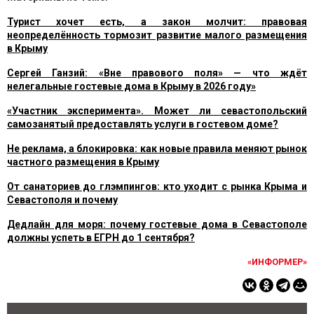
Турист хочет есть, а закон молчит: правовая
неопределённость тормозит развитие малого размещения
в Крыму
Сергей Ганзий: «Вне правового поля» — что ждёт
нелегальные гостевые дома в Крыму в 2026 году»
«Участник эксперимента». Может ли севастопольский
самозанятый предоставлять услуги в гостевом доме?
Не реклама, а блокировка: как новые правила меняют рынок
частного размещения в Крыму
От санаториев до глэмпингов: кто уходит с рынка Крыма и
Севастополя и почему
Дедлайн для моря: почему гостевые дома в Севастополе
должны успеть в ЕГРН до 1 сентября?
«ИНФОРМЕР»