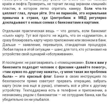
краёв и люфта. Проверить, не торчит ли над экраном «лишний»
пластик, в котором легко спрятать камеру.
Если что‑то
цепляет глаз, лучше уйти. Это не паранойя, это нормальная
привычка в стране, где Центробанк и МВД регулярно
докладывают о новых схемах с банкоматами и картами.
Отдельная практическая вещь — что делать, если банкомат
«съел» карту. Тут всё просто: не ждать, что он «одумается», а
сразу блокировать карту через приложение или звонком в банк.
Дальше — заявление, перевыпуск, стандартная процедура.
Любая пауза в этой ситуации — шанс для того, кто установил на
устройстве свой сценарий «обслуживания».
И последнее: не разговаривать с «помощниками».
Если к вам у
банкомата подходит человек с фразами «давайте помогу»,
«там нужно по‑другому нажать», «у меня такая же проблема
была» — это красный флаг
. Банки в своих инструкциях по
безопасности прямо советуют прервать операцию, забрать
карту (если она ещё в руках), отменить всё и уйти к другому
устройству. Техподдержка есть в телефоне и приложении, а
незнакомец рядом с банкоматом — не сотрудник банка, как бы
убедительно он ни улыбался.