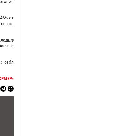
четания
 46% от
претов
молодые
ают в
с себя
ОРМЕР»