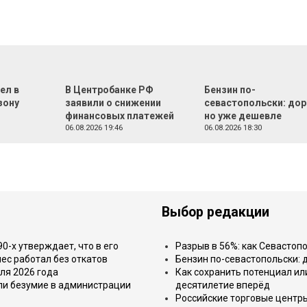
ел в
В Центробанке РФ
Бензин по-
зону
заявили о снижении
севастопольски: дор
финансовых платежей
но уже дешевле
06.08.2026 19:46
06.08.2026 18:30
Выбор редакции
-х утверждает, что в его
Разрыв в 56%: как Севастоп
ес работал без откатов
Бензин по-севастопольски: 
ля 2026 года
Как сохранить потенциал ил
или безумие в администрации
десятилетие вперёд
Российские торговые центр