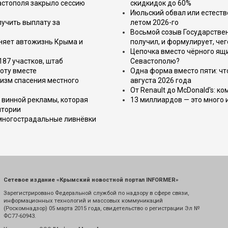
астополя закрыло сессию
скидкидок до 60%
Июльский обвал или естеств
лучить выплату за
летом 2026-го
Восьмой созыв Государствен
еняет автожизнь Крыма и
получил, и формулирует, чег
Цепочка вместо чёрного ящи
187 участков, штаб
Севастополю?
оту вместе
Одна форма вместо пяти: чт
изм спасения местного
августа 2026 года
От Renault до McDonald's: к
 винной рекламы, которая
13 миллиардов — это много 
итории
 многострадальные ливнёвки
Сетевое издание «Крымский новостной портал INFORMER»
Зарегистрировано Федеральной службой по надзору в сфере связи,
информационных технологий и массовых коммуникаций
(Роскомнадзор) 05 марта 2015 года, свидетельство о регистрации Эл №
ФС77-60943.