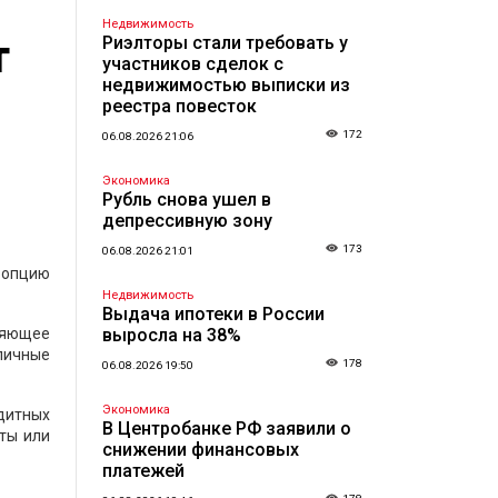
Недвижимость
т
Риэлторы стали требовать у
участников сделок с
недвижимостью выписки из
реестра повесток
172
06.08.2026 21:06
Экономика
Рубль снова ушел в
депрессивную зону
173
06.08.2026 21:01
 опцию
Недвижимость
Выдача ипотеки в России
ляющее
выросла на 38%
личные
178
06.08.2026 19:50
Экономика
дитных
В Центробанке РФ заявили о
иты или
снижении финансовых
платежей