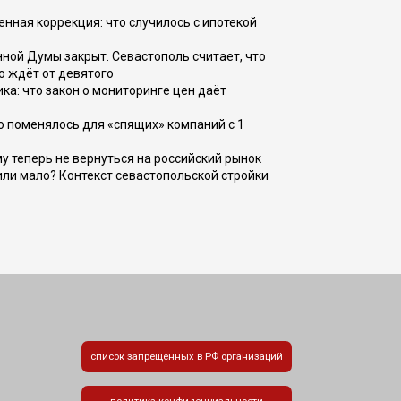
енная коррекция: что случилось с ипотекой
ной Думы закрыт. Севастополь считает, что
о ждёт от девятого
ка: что закон о мониторинге цен даёт
о поменялось для «спящих» компаний с 1
ому теперь не вернуться на российский рынок
или мало? Контекст севастопольской стройки
список запрещенных в РФ организаций