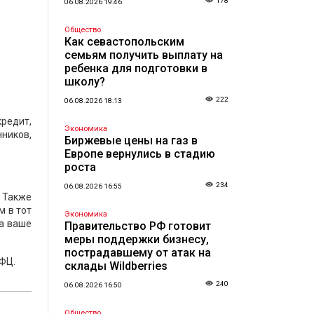
178
06.08.2026 19:46
Общество
Как севастопольским
семьям получить выплату на
ребенка для подготовки в
школу?
222
06.08.2026 18:13
кредит,
Экономика
нников,
Биржевые цены на газ в
Европе вернулись в стадию
роста
234
06.08.2026 16:55
 Также
м в тот
Экономика
на ваше
Правительство РФ готовит
меры поддержки бизнесу,
пострадавшему от атак на
МФЦ.
склады Wildberries
240
06.08.2026 16:50
Общество