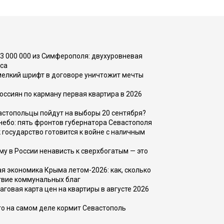
73 000 000 из Симферополя: двухуровневая
са
 мелкий шрифт в договоре уничтожит мечты
оссиян по карману первая квартира в 2026
вастопольцы пойдут на выборы 20 сентября?
, небо: пять фронтов губернатора Севастополя
 государство готовится к войне с наличным
ему в России ненависть к сверхбогатым — это
 экономика Крыма летом-2026: как, сколько
твие коммунальных благ
говая карта цен на квартиры в августе 2026
то на самом деле кормит Севастополь