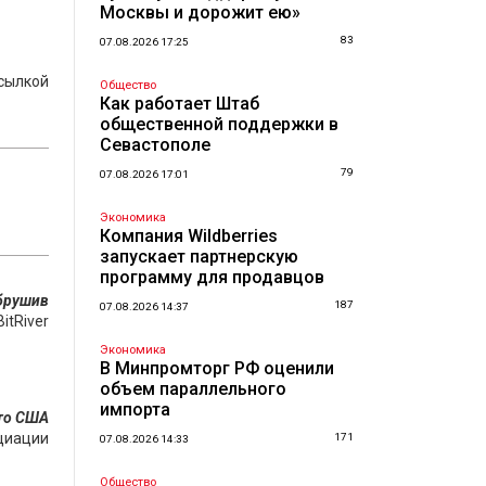
Москвы и дорожит ею»
83
07.08.2026 17:25
ссылкой
Общество
Как работает Штаб
общественной поддержки в
Севастополе
79
07.08.2026 17:01
Экономика
Компания Wildberries
запускает партнерскую
программу для продавцов
брушив
187
07.08.2026 14:37
itRiver
Экономика
В Минпромторг РФ оценили
объем параллельного
импорта
что США
циации
171
07.08.2026 14:33
Общество