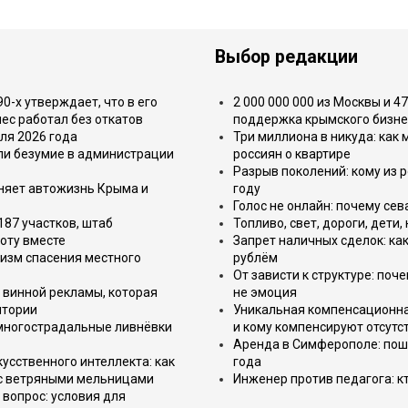
Выбор редакции
-х утверждает, что в его
2 000 000 000 из Москвы и 4
ес работал без откатов
поддержка крымского бизне
ля 2026 года
Три миллиона в никуда: как
или безумие в администрации
россиян о квартире
Разрыв поколений: кому из р
еняет автожизнь Крыма и
году
Голос не онлайн: почему се
187 участков, штаб
Топливо, свет, дороги, дети
оту вместе
Запрет наличных сделок: как
изм спасения местного
рублём
От зависти к структуре: поч
 винной рекламы, которая
не эмоция
итории
Уникальная компенсационная
 многострадальные ливнёвки
и кому компенсируют отсутс
Аренда в Симферополе: поша
усственного интеллекта: как
года
 с ветряными мельницами
Инженер против педагога: к
вопрос: условия для