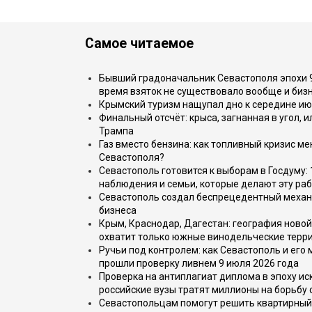
Самое читаемое
Бывший градоначальник Севастополя эпохи 90
время взяток не существовало вообще и бизн
Крымский туризм нащупал дно к середине ию
Финальный отсчёт: крыса, загнанная в угол, 
Трампа
Газ вместо бензина: как топливный кризис м
Севастополя?
Севастополь готовится к выборам в Госдуму: 
наблюдения и семьи, которые делают эту раб
Севастополь создал беспрецедентный механ
бизнеса
Крым, Краснодар, Дагестан: география новой
охватит только южные винодельческие терр
Ручьи под контролем: как Севастополь и его
прошли проверку ливнем 9 июля 2026 года
Проверка на антиплагиат диплома в эпоху иск
российские вузы тратят миллионы на борьбу
Севастопольцам помогут решить квартирный 