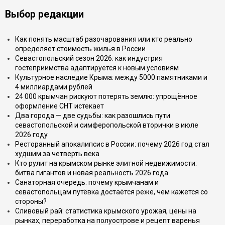
Выбор редакции
Как понять масштаб разочарования или кто реально
определяет стоимость жилья в России
Севастопольский сезон 2026: как индустрия
гостеприимства адаптируется к новым условиям
Культурное наследие Крыма: между 5000 памятниками и
4 миллиардами рублей
24 000 крымчан рискуют потерять землю: упрощённое
оформление СНТ истекает
Два города — две судьбы: как разошлись пути
севастопольской и симферопольской вторички в июле
2026 году
Ресторанный апокалипсис в России: почему 2026 год стал
худшим за четверть века
Кто рулит на крымском рынке элитной недвижимости:
битва гигантов и новая реальность 2026 года
Санаторная очередь: почему крымчанам и
севастопольцам путёвка достаётся реже, чем кажется со
стороны?
Сливовый рай: статистика крымского урожая, цены на
рынках, переработка на полуострове и рецепт варенья