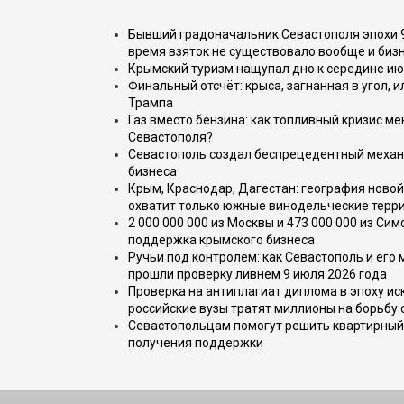
Бывший градоначальник Севастополя эпохи 90
время взяток не существовало вообще и бизн
Крымский туризм нащупал дно к середине ию
Финальный отсчёт: крыса, загнанная в угол, 
Трампа
Газ вместо бензина: как топливный кризис м
Севастополя?
Севастополь создал беспрецедентный механ
бизнеса
Крым, Краснодар, Дагестан: география новой
охватит только южные винодельческие терр
2 000 000 000 из Москвы и 473 000 000 из С
поддержка крымского бизнеса
Ручьи под контролем: как Севастополь и его
прошли проверку ливнем 9 июля 2026 года
Проверка на антиплагиат диплома в эпоху иск
российские вузы тратят миллионы на борьбу
Севастопольцам помогут решить квартирный 
получения поддержки