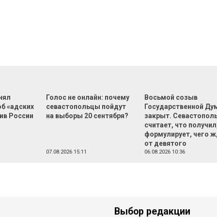
нял
Голос не онлайн: почему
Восьмой созыв
об «адских
севастопольцы пойдут
Государственной Ду
ив России
на выборы 20 сентября?
закрыт. Севастопол
считает, что получил,
формулирует, чего 
от девятого
07.08.2026 15:11
06.08.2026 10:36
Выбор редакции