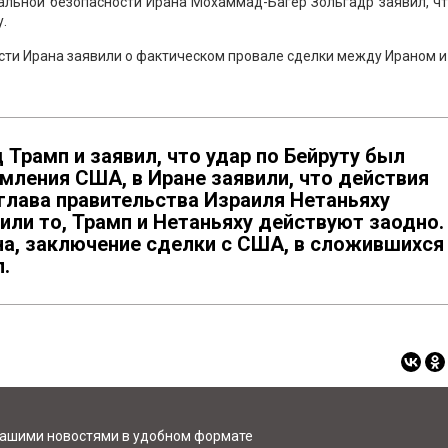
нальной безопасности Ирана Мохаммад-Багер Зольгадр заявил, ч
.
ласти Ирана заявили о фактическом провале сделки между Ираном 
Трамп и заявил, что удар по Бейруту был
мления США, в Иране заявили, что действия
 глава правительства Израиля Нетаньяху
или то, Трамп и Нетаньяху действуют заодно.
на, заключение сделки с США, в сложившихся
.
нашими новостями в удобном формате