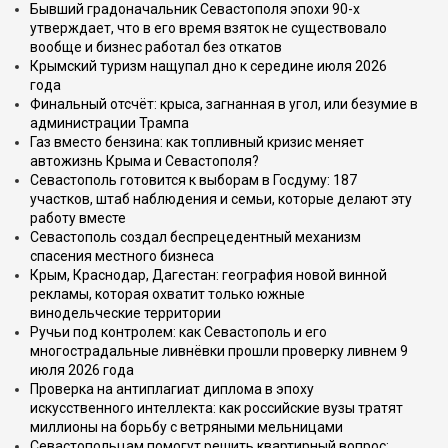
Бывший градоначальник Севастополя эпохи 90-х
утверждает, что в его время взяток не существовало
вообще и бизнес работал без откатов
Крымский туризм нащупал дно к середине июля 2026
года
Финальный отсчёт: крыса, загнанная в угол, или безумие в
администрации Трампа
Газ вместо бензина: как топливный кризис меняет
автожизнь Крыма и Севастополя?
Севастополь готовится к выборам в Госдуму: 187
участков, штаб наблюдения и семьи, которые делают эту
работу вместе
Севастополь создал беспрецедентный механизм
спасения местного бизнеса
Крым, Краснодар, Дагестан: география новой винной
рекламы, которая охватит только южные
винодельческие территории
Ручьи под контролем: как Севастополь и его
многострадальные ливнёвки прошли проверку ливнем 9
июля 2026 года
Проверка на антиплагиат диплома в эпоху
искусственного интеллекта: как российские вузы тратят
миллионы на борьбу с ветряными мельницами
Севастопольцам помогут решить квартирный вопрос: