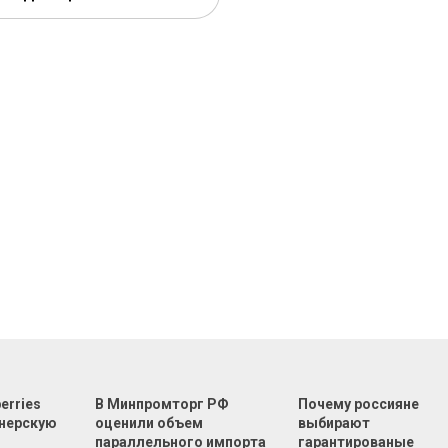
erries
В Минпромторг РФ
Почему россияне
тнерскую
оценили объем
выбирают
параллельного импорта
гарантированые