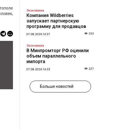
стополе
Экономика
ловек,
Компания Wildberries
запускает партнерскую
программу для продавцов
253
07.08.2026 14:37
Экономика
В Минпромторг РФ оценили
объем параллельного
импорта
227
07.08.2026 14:33
Больше новостей