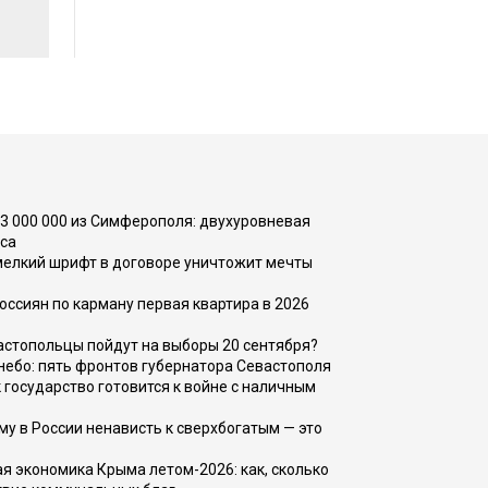
73 000 000 из Симферополя: двухуровневая
са
 мелкий шрифт в договоре уничтожит мечты
оссиян по карману первая квартира в 2026
вастопольцы пойдут на выборы 20 сентября?
, небо: пять фронтов губернатора Севастополя
 государство готовится к войне с наличным
ему в России ненависть к сверхбогатым — это
 экономика Крыма летом-2026: как, сколько