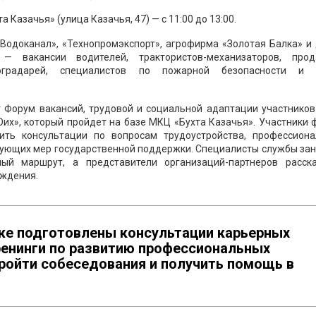
Казачья» (улица Казачья, 47) — с 11:00 до 13:00.
«Водоканал», «Технопромэкспорт», агрофирма «Золотая Балка» и
— вакансии водителей, трактористов-механизаторов, прод
иноградарей, специалистов по пожарной безопасности и 
 Форум вакансий, трудовой и социальной адаптации участников
их», который пройдет на базе МКЦ «Бухта Казачья». Участники
чить консультации по вопросам трудоустройства, профессиона
твующих мер государственной поддержки. Специалисты службы за
ый маршрут, а представители организаций-партнеров расск
ождения.
же подготовлены консультации карьерных
ренинги по развитию профессиональных
пройти собеседования и получить помощь в