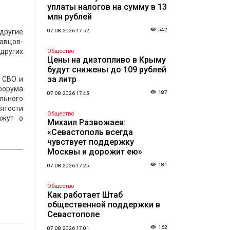
уплаты налогов на сумму в 13
млн рублей
542
 другие
07.08.2026 17:52
авцов-
других
Общество
Цены на дизтопливо в Крыму
будут снижены до 109 рублей
за литр
 СВО и
 форума
187
07.08.2026 17:45
льного
нятости
Общество
ажут о
Михаил Развожаев:
«Севастополь всегда
чувствует поддержку
Москвы и дорожит ею»
181
07.08.2026 17:25
Общество
Как работает Штаб
общественной поддержки в
Севастополе
162
07.08.2026 17:01