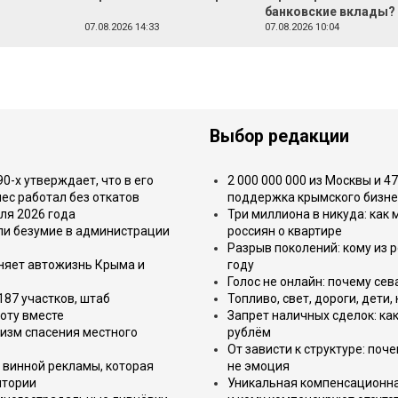
банковские вклады?
07.08.2026 14:33
07.08.2026 10:04
Выбор редакции
-х утверждает, что в его
2 000 000 000 из Москвы и 4
ес работал без откатов
поддержка крымского бизне
ля 2026 года
Три миллиона в никуда: как
или безумие в администрации
россиян о квартире
Разрыв поколений: кому из р
еняет автожизнь Крыма и
году
Голос не онлайн: почему се
187 участков, штаб
Топливо, свет, дороги, дети
оту вместе
Запрет наличных сделок: как
изм спасения местного
рублём
От зависти к структуре: поч
 винной рекламы, которая
не эмоция
итории
Уникальная компенсационная