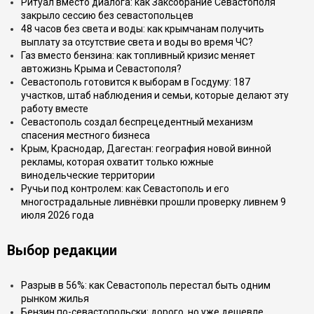
Ритуал вместо диалога: как Заксобрание Севастополя
закрыло сессию без севастопольцев
48 часов без света и воды: как крымчанам получить
выплату за отсутствие света и воды во время ЧС?
Газ вместо бензина: как топливный кризис меняет
автожизнь Крыма и Севастополя?
Севастополь готовится к выборам в Госдуму: 187
участков, штаб наблюдения и семьи, которые делают эту
работу вместе
Севастополь создал беспрецедентный механизм
спасения местного бизнеса
Крым, Краснодар, Дагестан: география новой винной
рекламы, которая охватит только южные
винодельческие территории
Ручьи под контролем: как Севастополь и его
многострадальные ливнёвки прошли проверку ливнем 9
июля 2026 года
Выбор редакции
Разрыв в 56%: как Севастополь перестал быть одним
рынком жилья
Бензин по-севастопольски: дорого, но уже дешевле