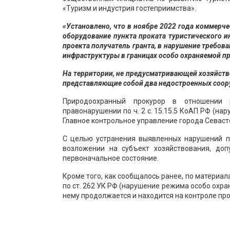
«Туризм и индустрия гостеприимства».
«Установлено, что в ноябре 2022 года коммерч
оборудование пункта проката туристического и
проекта получатель гранта, в нарушение требов
инфраструктуры в границах особо охраняемой пр
На территории, не предусматривающей хозяйств
представляющие собой два недостроенных соору
Природоохранный прокурор в отношении 
правонарушении по ч. 2 с. 15.15.5 КоАП РФ (н
Главное контрольное управление города Севаст
С целью устранения выявленных нарушений п
возложении на субъект хозяйствования, доп
первоначальное состояние.
Кроме того, как сообщалось ранее, по материа
по ст. 262 УК РФ (нарушение режима особо охр
нему продолжается и находится на контроле пр