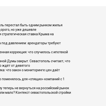
оль перестал быть одним рынком жилья
дорого, но уже дешевле
и стратегическая ставка Крыма на
ы под давлением: арендаторы требуют
енная коррекция: что случилось с ипотекой
ной Думы закрыт. Севастополь считает, что
о ждёт от девятого
ка: что закон о мониторинге цен даёт
о поменялось для «спящих» компаний с 1
ому теперь не вернуться на российский рынок
или мало? Контекст севастопольской стройки