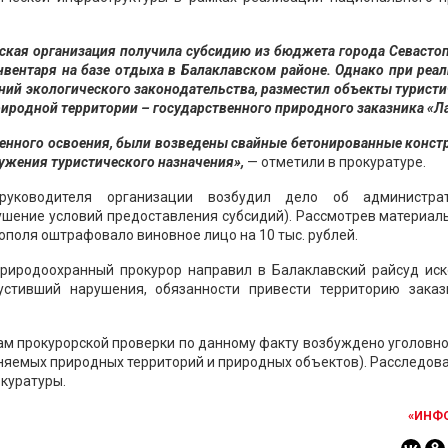
еская организация получила субсидию из бюджета города Севасто
нвентаря на базе отдыха в Балаклавском районе. Однако при реа
аний экологического законодательства, разместил объекты турист
иродной территории – государственного природного заказника «Л
енного освоения, были возведены свайные бетонированные конст
жения туристического назначения»,
— отметили в прокуратуре.
руководителя организации возбудил дело об администра
арушение условий предоставления субсидий). Рассмотрев материал
ополя оштрафовало виновное лицо на 10 тыс. рублей.
риродоохранный прокурор направил в Балаклавский райсуд иск
устивший нарушения, обязанности привести территорию заказ
лам прокурорской проверки по данному факту возбуждено уголовн
аняемых природных территорий и природных объектов). Расследов
окуратуры.
«ИНФ