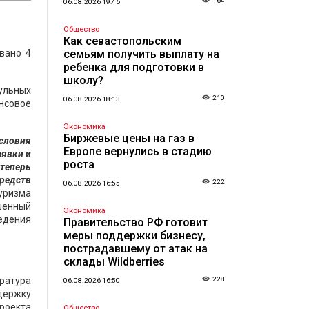
164
06.08.2026 19:46
Общество
Как севастопольским
вано 4
семьям получить выплату на
ребенка для подготовки в
школу?
дульных
210
06.08.2026 18:13
нсовое
Экономика
Биржевые цены на газ в
словия
Европе вернулись в стадию
аявки и
роста
теперь
средств
222
06.08.2026 16:55
уризма
ешенный
Экономика
ведения
Правительство РФ готовит
меры поддержки бизнесу,
пострадавшему от атак на
склады Wildberries
ратура
228
06.08.2026 16:50
держку
роекта
Общество