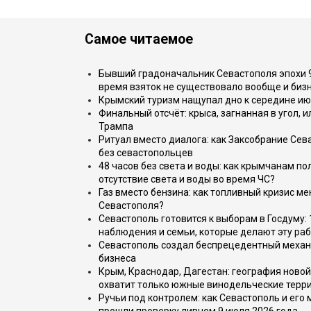
Самое читаемое
Бывший градоначальник Севастополя эпохи 90
время взяток не существовало вообще и бизн
Крымский туризм нащупал дно к середине ию
Финальный отсчёт: крыса, загнанная в угол, 
Трампа
Ритуал вместо диалога: как Заксобрание Сев
без севастопольцев
48 часов без света и воды: как крымчанам по
отсутствие света и воды во время ЧС?
Газ вместо бензина: как топливный кризис м
Севастополя?
Севастополь готовится к выборам в Госдуму: 
наблюдения и семьи, которые делают эту раб
Севастополь создал беспрецедентный механ
бизнеса
Крым, Краснодар, Дагестан: география новой
охватит только южные винодельческие терр
Ручьи под контролем: как Севастополь и его