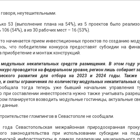
о говоря, неутешительными.
ько 53 (выполнение плана на 54%), из 5 проектов было реализо
106 (54%), а из 30 рабочих мест – 16 (53%).
 что начинается прием инвестиционных проектов по созданию мо
ось, что победителям конкурса предоставят субсидии на фина
а приобретение и монтаж конструкций.
 модульных некапитальных средств размещения. В этом году у
онкурс проводится на федеральном уровне, регион лишь собирает з
ческого развития для отбора на 2023 и 2024 годы. Также 
ер, и сняты ограничения по количеству модульных некапитальных 
сообщала тогда теперь уже бывший начальник управления т
то при составлении инвестпроекта нужно также учитывать разр
ором планируется возводить модульные гостиницы, актуальные с
е данные.
о строительстве глэмпингов в Севастополе не сообщали.
 года Севастопольская межрайонная природоохранная проку
ого законодательства при использовании субсидии на под
ической инфраструктуры в рамках реализации национального п