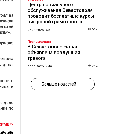
Центр социального
обслуживания Севастополя
поля на
проводит бесплатные курсы
лизации
цифровой грамотности
ической
539
06.08.2026 14:51
аспи».
Происшествия
рукции,
В Севастополе снова
объявлена воздушная
тревога
тивном
ы дела,
742
06.08.2026 14:48
овое о
Больше новостей
ника в
ое дело
ание по
ОРМЕР»