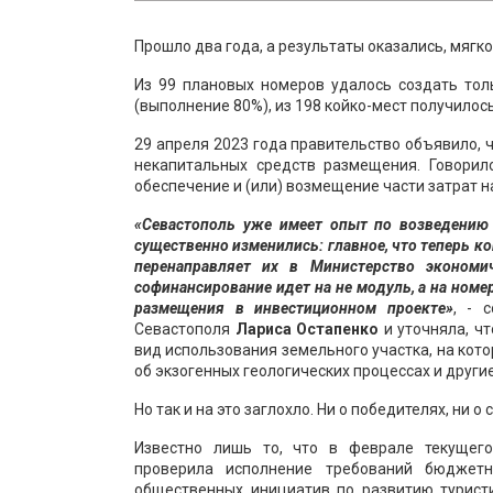
Прошло два года, а результаты оказались, мягк
Из 99 плановых номеров удалось создать тол
(выполнение 80%), из 198 койко-мест получилось 
29 апреля 2023 года правительство объявило,
некапитальных средств размещения. Говорил
обеспечение и (или) возмещение части затрат н
«Севастополь уже имеет опыт по возведению
существенно изменились: главное, что теперь к
перенаправляет их в Министерство экономи
софинансирование идет на не модуль, а на ном
размещения в инвестиционном проекте»
, - 
Севастополя
Лариса Остапенко
и уточняла, ч
вид использования земельного участка, на кот
об экзогенных геологических процессах и други
Но так и на это заглохло. Ни о победителях, ни 
Известно лишь то, что в феврале текущего
проверила исполнение требований бюджетн
общественных инициатив по развитию турист