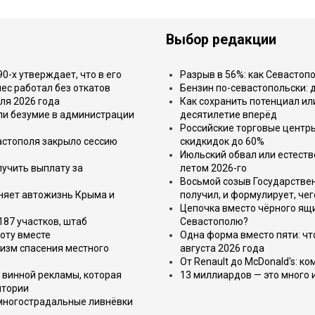
Выбор редакции
-х утверждает, что в его
Разрыв в 56%: как Севастоп
ес работал без откатов
Бензин по-севастопольски: 
ля 2026 года
Как сохранить потенциал ил
или безумие в администрации
десятилетие вперёд
Российские торговые центр
астополя закрыло сессию
скидкидок до 60%
Июльский обвал или естеств
лучить выплату за
летом 2026-го
Восьмой созыв Государствен
еняет автожизнь Крыма и
получил, и формулирует, чег
Цепочка вместо чёрного ящи
187 участков, штаб
Севастополю?
оту вместе
Одна форма вместо пяти: чт
изм спасения местного
августа 2026 года
От Renault до McDonald's: к
 винной рекламы, которая
13 миллиардов — это много 
итории
 многострадальные ливнёвки