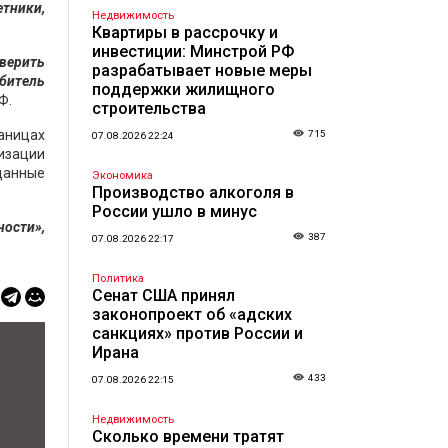
етники,
Недвижимость
Квартиры в рассрочку и
инвестиции: Минстрой РФ
оверить
разрабатывает новые меры
ебитель
поддержки жилищного
Ф.
строительства
аницах
715
07.08.2026 22:24
изации
данные
Экономика
Производство алкоголя в
России ушло в минус
ности»,
387
07.08.2026 22:17
Политика
Сенат США принял
законопроект об «адских
санкциях» против России и
Ирана
433
07.08.2026 22:15
Недвижимость
Сколько времени тратят