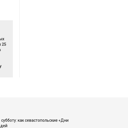
ых
 25
в
у
 субботу: как севастопольские «Дни
юдей