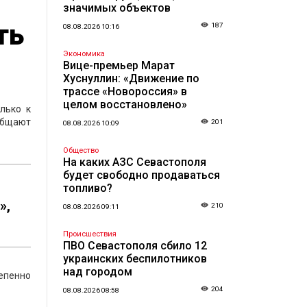
значимых объектов
ть
187
08.08.2026 10:16
Экономика
Вице-премьер Марат
Хуснуллин: «Движение по
трассе «Новороссия» в
целом восстановлено»
лько к
общают
201
08.08.2026 10:09
Общество
На каких АЗС Севастополя
будет свободно продаваться
топливо?
»,
210
08.08.2026 09:11
Происшествия
ПВО Севастополя сбило 12
украинских беспилотников
над городом
епенно
204
08.08.2026 08:58