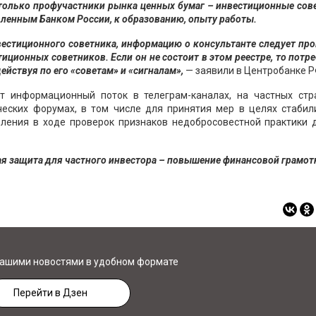
только профучастники рынка ценных бумаг – инвестиционные сов
ленным Банком России, к образованию, опыту работы.
вестиционного советника, информацию о консультанте следует пр
стиционных советников. Если он не состоит в этом реестре, то потр
ействуя по его «советам» и «сигналам»,
— заявили в Центробанке Р
т информационный поток в телеграм-каналах, на частных стр
ческих форумах, в том числе для принятия мер в целях стабил
вления в ходе проверок признаков недобросовестной практики 
ая защита для частного инвестора – повышение финансовой грамот
нашими новостями в удобном формате
Перейти в Дзен