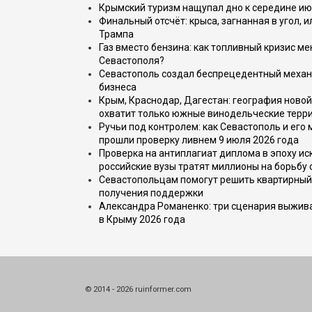
Крымский туризм нащупал дно к середине ию
Финальный отсчёт: крыса, загнанная в угол, 
Трампа
Газ вместо бензина: как топливный кризис м
Севастополя?
Севастополь создал беспрецедентный механ
бизнеса
Крым, Краснодар, Дагестан: география новой
охватит только южные винодельческие терр
Ручьи под контролем: как Севастополь и его
прошли проверку ливнем 9 июля 2026 года
Проверка на антиплагиат диплома в эпоху иск
российские вузы тратят миллионы на борьбу
Севастопольцам помогут решить квартирный 
получения поддержки
Александра Романенко: три сценария выжива
в Крыму 2026 года
© 2014 - 2026 ruinformer.com