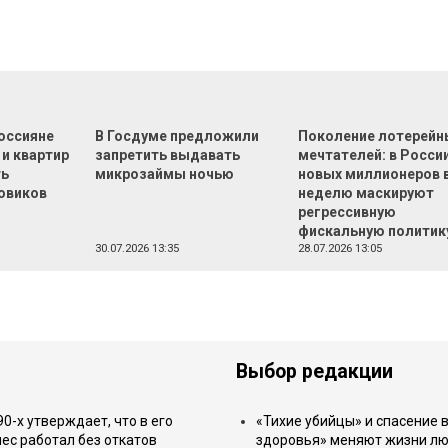
оссияне
В Госдуме предложили
Поколение лотерейн
 и квартир
запретить выдавать
мечтателей: в России
ть
микрозаймы ночью
новых миллионеров 
овиков
неделю маскируют
регрессивную
фискальную политик
30.07.2026 13:35
28.07.2026 13:05
Выбор редакции
-х утверждает, что в его
«Тихие убийцы» и спасение в
ес работал без откатов
здоровья» меняют жизни л