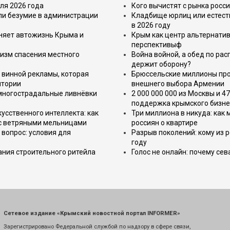
ля 2026 года
Кого вычистят с рынка росс
или безумие в администрации
Кладбище юрлиц или естест
в 2026 году
еняет автожизнь Крыма и
Крым как центр альтернатив
перспективыф
изм спасения местного
Война войной, а обед по ра
держит оборону?
 винной рекламы, которая
Брюссельские миллионы про
итории
внешнего выбора Армении
 многострадальные ливнёвки
2 000 000 000 из Москвы и 4
поддержка крымского бизне
усственного интеллекта: как
Три миллиона в никуда: как
 с ветряными мельницами
россиян о квартире
вопрос: условия для
Разрыв поколений: кому из р
году
ния строительного ритейла
Голос не онлайн: почему се
Сетевое издание «Крымский новостной портал INFORMER»
Зарегистрировано Федеральной службой по надзору в сфере связи,