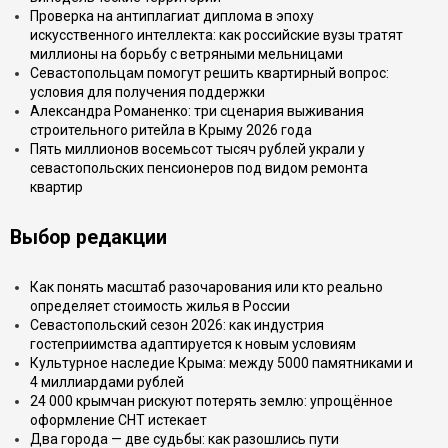
Проверка на антиплагиат диплома в эпоху
искусственного интеллекта: как российские вузы тратят
миллионы на борьбу с ветряными мельницами
Севастопольцам помогут решить квартирный вопрос:
условия для получения поддержки
Александра Романенко: три сценария выживания
строительного ритейла в Крыму 2026 года
Пять миллионов восемьсот тысяч рублей украли у
севастопольских пенсионеров под видом ремонта
квартир
Выбор редакции
Как понять масштаб разочарования или кто реально
определяет стоимость жилья в России
Севастопольский сезон 2026: как индустрия
гостеприимства адаптируется к новым условиям
Культурное наследие Крыма: между 5000 памятниками и
4 миллиардами рублей
24 000 крымчан рискуют потерять землю: упрощённое
оформление СНТ истекает
Два города — две судьбы: как разошлись пути