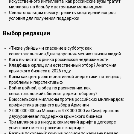
искусственного интеллекта: как российские вузы тратят
миллионы на борьбу с ветряными мельницами
Севастопольцам помогут решить квартирный вопрос:
условия для получения поддержки
Выбор редакции
«Тихие убийцы» и спасение в субботу: как
севастопольские «Дни здоровья» меняют жизни людей
Кого вычистят с рынка российской недвижимости
Кладбище юрлиц или естественный отбор? Анатомия
крымского бизнеса в 2026 году
Крым как центр альтернативной энергетики: потенциал,
проблемы и перспективыф
Война войной, а обед по расписанию: как
севастопольский общепит держит оборону?
Брюссельские миллионы против российских миллиардов:
арифметика внешнего выбора Армении
2 000 000 000 из Москвы и 473 000 000 из Симферополя:
двухуровневая поддержка крымского бизнеса
Три миллиона в никуда: как мелкий шрифт в договоре
уничтожит мечты россиян о квартире
Разрыв поколений: кому из россиян по карману первая