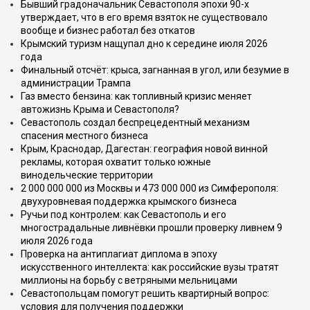
Бывший градоначальник Севастополя эпохи 90-х
утверждает, что в его время взяток не существовало
вообще и бизнес работал без откатов
Крымский туризм нащупал дно к середине июля 2026
года
Финальный отсчёт: крыса, загнанная в угол, или безумие в
администрации Трампа
Газ вместо бензина: как топливный кризис меняет
автожизнь Крыма и Севастополя?
Севастополь создал беспрецедентный механизм
спасения местного бизнеса
Крым, Краснодар, Дагестан: география новой винной
рекламы, которая охватит только южные
винодельческие территории
2 000 000 000 из Москвы и 473 000 000 из Симферополя:
двухуровневая поддержка крымского бизнеса
Ручьи под контролем: как Севастополь и его
многострадальные ливнёвки прошли проверку ливнем 9
июля 2026 года
Проверка на антиплагиат диплома в эпоху
искусственного интеллекта: как российские вузы тратят
миллионы на борьбу с ветряными мельницами
Севастопольцам помогут решить квартирный вопрос:
условия для получения поддержки