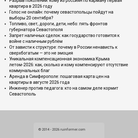
Разрыв поколений: кому из россиян по карману первая
квартира в 2026 году
Голос не онлайн: почему севастопольцы пойдут на
выборы 20 сентября?
Топливо, свет, дороги, дети, небо: пять фронтов
губернатора Севастополя
Запрет наличных сделок: как государство готовится к
войне с наличным рублём
От зависти к структуре: почему в России ненависть к
сверхбогатым — это не эмоция
Уникальная компенсационная экономика Крыма
летом-2026: как, сколько и кому компенсируют отсутствие
коммунальных благ
Аренда в Симферополе: пошаговая карта цен на
квартиры в августе 2026 года
Инженер против педагога: кто на самом деле кормит
Севастополь
© 2014 - 2026 ruinformer.com