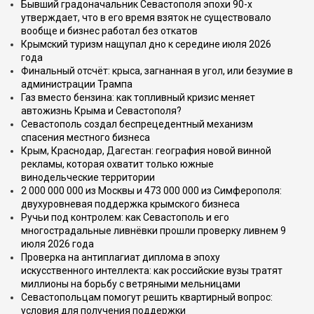
Бывший градоначальник Севастополя эпохи 90-х
утверждает, что в его время взяток не существовало
вообще и бизнес работал без откатов
Крымский туризм нащупал дно к середине июля 2026
года
Финальный отсчёт: крыса, загнанная в угол, или безумие в
администрации Трампа
Газ вместо бензина: как топливный кризис меняет
автожизнь Крыма и Севастополя?
Севастополь создал беспрецедентный механизм
спасения местного бизнеса
Крым, Краснодар, Дагестан: география новой винной
рекламы, которая охватит только южные
винодельческие территории
2 000 000 000 из Москвы и 473 000 000 из Симферополя:
двухуровневая поддержка крымского бизнеса
Ручьи под контролем: как Севастополь и его
многострадальные ливнёвки прошли проверку ливнем 9
июля 2026 года
Проверка на антиплагиат диплома в эпоху
искусственного интеллекта: как российские вузы тратят
миллионы на борьбу с ветряными мельницами
Севастопольцам помогут решить квартирный вопрос:
условия для получения поддержки