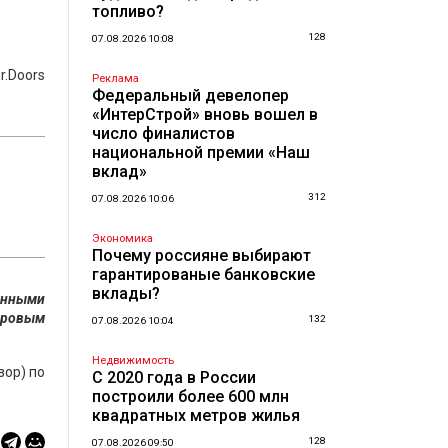
топливо?
128
07.08.2026 10:08
r.Doors
Реклама
Федеральный девелопер
«ИнтерСтрой» вновь вошел в
число финалистов
национальной премии «Наш
вклад»
312
07.08.2026 10:06
Экономика
Почему россияне выбирают
гарантированые банковские
вклады?
анными
дровым
132
07.08.2026 10:04
Недвижимость
зор) по
С 2020 года в России
построили более 600 млн
квадратных метров жилья
128
07.08.2026 09:50