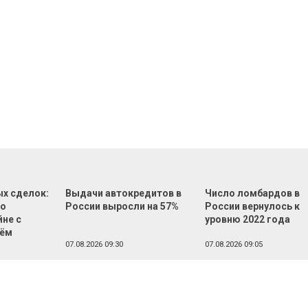
ых сделок:
Выдачи автокредитов в
Число ломбардов в
во
России выросли на 57%
России вернулось к
йне с
уровню 2022 года
лём
07.08.2026 09:30
07.08.2026 09:05