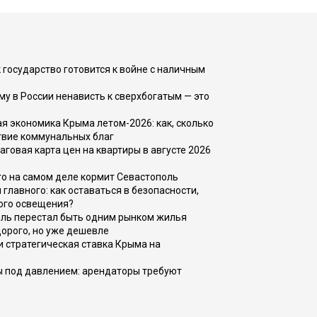
 государство готовится к войне с наличным
ему в России ненависть к сверхбогатым — это
 экономика Крыма летом-2026: как, сколько
твие коммунальных благ
говая карта цен на квартиры в августе 2026
то на самом деле кормит Севастополь
главного: как оставаться в безопасности,
ого освещения?
оль перестал быть одним рынком жилья
дорого, но уже дешевле
и стратегическая ставка Крыма на
ы под давлением: арендаторы требуют