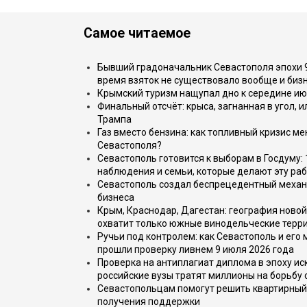
Самое читаемое
Бывший градоначальник Севастополя эпохи 90
время взяток не существовало вообще и бизн
Крымский туризм нащупал дно к середине ию
Финальный отсчёт: крыса, загнанная в угол, 
Трампа
Газ вместо бензина: как топливный кризис м
Севастополя?
Севастополь готовится к выборам в Госдуму: 
наблюдения и семьи, которые делают эту раб
Севастополь создал беспрецедентный механ
бизнеса
Крым, Краснодар, Дагестан: география новой
охватит только южные винодельческие терр
Ручьи под контролем: как Севастополь и его
прошли проверку ливнем 9 июля 2026 года
Проверка на антиплагиат диплома в эпоху иск
российские вузы тратят миллионы на борьбу
Севастопольцам помогут решить квартирный 
получения поддержки