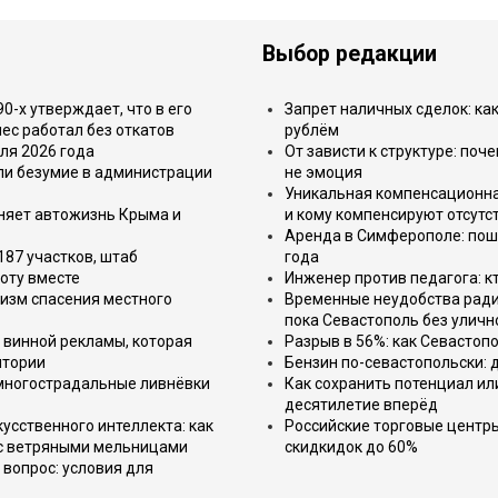
Выбор редакции
-х утверждает, что в его
Запрет наличных сделок: как
ес работал без откатов
рублём
ля 2026 года
От зависти к структуре: поч
или безумие в администрации
не эмоция
Уникальная компенсационная
еняет автожизнь Крыма и
и кому компенсируют отсутс
Аренда в Симферополе: поша
187 участков, штаб
года
оту вместе
Инженер против педагога: к
изм спасения местного
Временные неудобства ради 
пока Севастополь без уличн
 винной рекламы, которая
Разрыв в 56%: как Севастоп
итории
Бензин по-севастопольски: 
 многострадальные ливнёвки
Как сохранить потенциал ил
десятилетие вперёд
усственного интеллекта: как
Российские торговые центр
 с ветряными мельницами
скидкидок до 60%
вопрос: условия для