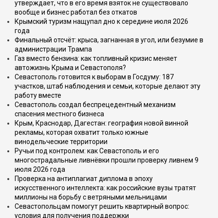
утверждает, что в его время взяток не существовало
вообще и бизнес работал без откатов
Крымский туризм нащупал дно к середине июля 2026
года
Финальный отсчёт: крыса, загнанная в угол, или безумие в
администрации Трампа
Газ вместо бензина: как топливный кризис меняет
автожизнь Крыма и Севастополя?
Севастополь готовится к выборам в Госдуму: 187
участков, штаб наблюдения и семьи, которые делают эту
работу вместе
Севастополь создал беспрецедентный механизм
спасения местного бизнеса
Крым, Краснодар, Дагестан: география новой винной
рекламы, которая охватит только южные
винодельческие территории
Ручьи под контролем: как Севастополь и его
многострадальные ливнёвки прошли проверку ливнем 9
июля 2026 года
Проверка на антиплагиат диплома в эпоху
искусственного интеллекта: как российские вузы тратят
миллионы на борьбу с ветряными мельницами
Севастопольцам помогут решить квартирный вопрос:
условия для получения поддержки