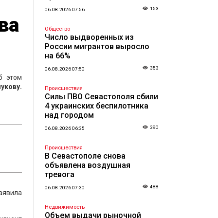
153
06.08.2026 07:56
ва
Общество
Число выдворенных из
России мигрантов выросло
на 66%
353
06.08.2026 07:50
б этом
лукову.
Происшествия
Силы ПВО Севастополя сбили
4 украинских беспилотника
над городом
390
06.08.2026 06:35
Происшествия
В Севастополе снова
объявлена воздушная
тревога
488
06.08.2026 07:30
аявила
Недвижимость
Объем выдачи рыночной