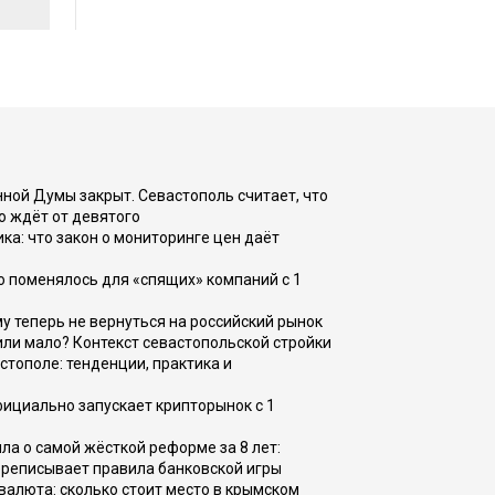
ной Думы закрыт. Севастополь считает, что
о ждёт от девятого
ка: что закон о мониторинге цен даёт
о поменялось для «спящих» компаний с 1
ому теперь не вернуться на российский рынок
или мало? Контекст севастопольской стройки
стополе: тенденции, практика и
фициально запускает крипторынок с 1
а о самой жёсткой реформе за 8 лет:
ереписывает правила банковской игры
валюта: сколько стоит место в крымском