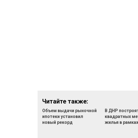
Читайте также:
Объем выдачи рыночной
В ДНР построят
ипотеки установил
квадратных ме
новый рекорд
жилья в рамка