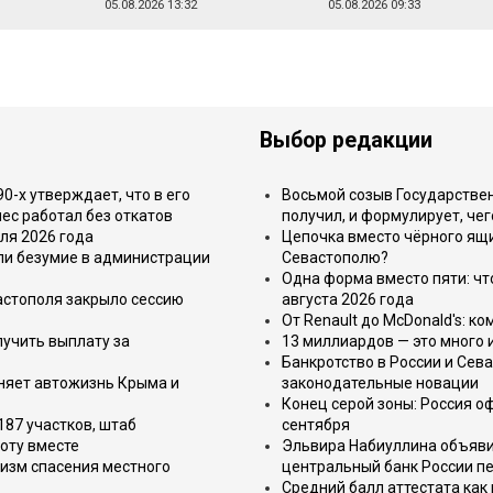
05.08.2026 13:32
05.08.2026 09:33
Выбор редакции
-х утверждает, что в его
Восьмой созыв Государствен
ес работал без откатов
получил, и формулирует, чег
ля 2026 года
Цепочка вместо чёрного ящи
или безумие в администрации
Севастополю?
Одна форма вместо пяти: чт
астополя закрыло сессию
августа 2026 года
От Renault до McDonald's: к
лучить выплату за
13 миллиардов — это много 
Банкротство в России и Сева
еняет автожизнь Крыма и
законодательные новации
Конец серой зоны: Россия о
187 участков, штаб
сентября
оту вместе
Эльвира Набиуллина объявил
изм спасения местного
центральный банк России п
Средний балл аттестата как 