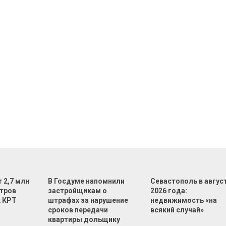
 2,7 млн
В Госдуме напомнили
Севастополь в авгус
тров
застройщикам о
2026 года:
х КРТ
штрафах за нарушение
недвижимость «на
сроков передачи
всякий случай»
квартиры дольщику