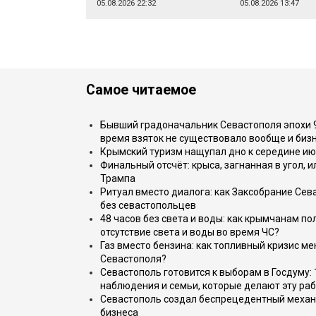
05.08.2026 22:32
05.08.2026 13:47
Самое читаемое
Бывший градоначальник Севастополя эпохи 90
время взяток не существовало вообще и бизн
Крымский туризм нащупал дно к середине ию
Финальный отсчёт: крыса, загнанная в угол, 
Трампа
Ритуал вместо диалога: как Заксобрание Сев
без севастопольцев
48 часов без света и воды: как крымчанам по
отсутствие света и воды во время ЧС?
Газ вместо бензина: как топливный кризис м
Севастополя?
Севастополь готовится к выборам в Госдуму: 
наблюдения и семьи, которые делают эту раб
Севастополь создал беспрецедентный механ
бизнеса