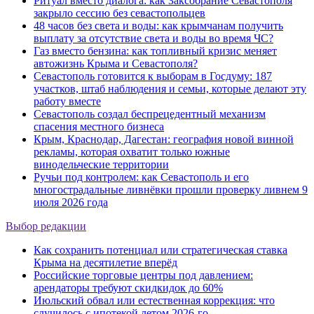
Ритуал вместо диалога: как Заксобрание Севастополя
закрыло сессию без севастопольцев
48 часов без света и воды: как крымчанам получить
выплату за отсутствие света и воды во время ЧС?
Газ вместо бензина: как топливный кризис меняет
автожизнь Крыма и Севастополя?
Севастополь готовится к выборам в Госдуму: 187
участков, штаб наблюдения и семьи, которые делают эту
работу вместе
Севастополь создал беспрецедентный механизм
спасения местного бизнеса
Крым, Краснодар, Дагестан: география новой винной
рекламы, которая охватит только южные
винодельческие территории
Ручьи под контролем: как Севастополь и его
многострадальные ливнёвки прошли проверку ливнем 9
июля 2026 года
Выбор редакции
Как сохранить потенциал или стратегическая ставка
Крыма на десятилетие вперёд
Российские торговые центры под давлением:
арендаторы требуют скидкидок до 60%
Июльский обвал или естественная коррекция: что
случилось с ипотекой летом 2026-го