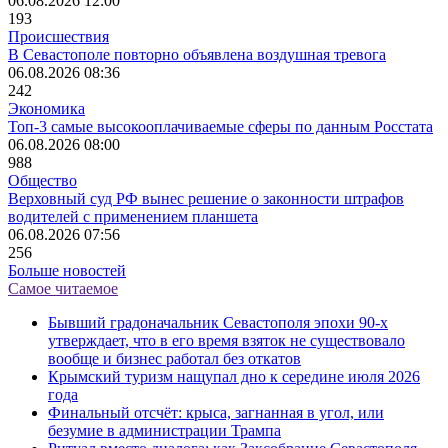
06.08.2026 12:00
193
Происшествия
В Севастополе повторно объявлена воздушная тревога
06.08.2026 08:36
242
Экономика
Топ-3 самые высокооплачиваемые сферы по данным Росстата
06.08.2026 08:00
988
Общество
Верховный суд РФ вынес решение о законности штрафов
водителей с применением планшета
06.08.2026 07:56
256
Больше новостей
Самое читаемое
Бывший градоначальник Севастополя эпохи 90-х
утверждает, что в его время взяток не существовало
вообще и бизнес работал без откатов
Крымский туризм нащупал дно к середине июля 2026
года
Финальный отсчёт: крыса, загнанная в угол, или
безумие в администрации Трампа