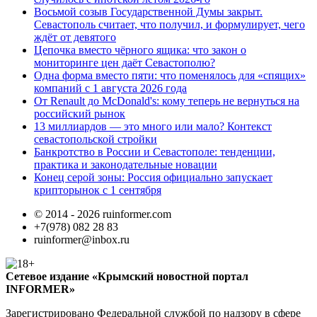
Восьмой созыв Государственной Думы закрыт.
Севастополь считает, что получил, и формулирует, чего
ждёт от девятого
Цепочка вместо чёрного ящика: что закон о
мониторинге цен даёт Севастополю?
Одна форма вместо пяти: что поменялось для «спящих»
компаний с 1 августа 2026 года
От Renault до McDonald's: кому теперь не вернуться на
российский рынок
13 миллиардов — это много или мало? Контекст
севастопольской стройки
Банкротство в России и Севастополе: тенденции,
практика и законодательные новации
Конец серой зоны: Россия официально запускает
крипторынок с 1 сентября
© 2014 - 2026 ruinformer.com
+7(978) 082 28 83
ruinformer@inbox.ru
Сетевое издание «Крымский новостной портал
INFORMER»
Зарегистрировано Федеральной службой по надзору в сфере