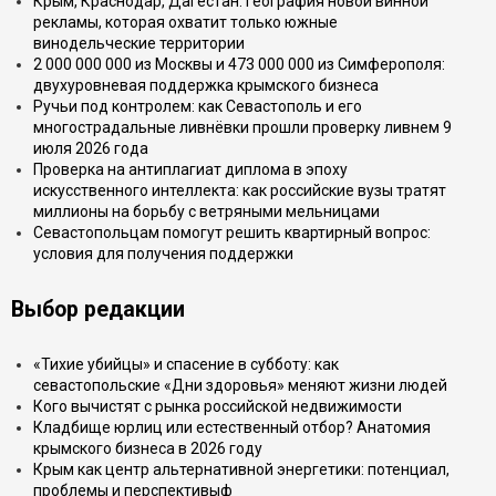
Крым, Краснодар, Дагестан: география новой винной
рекламы, которая охватит только южные
винодельческие территории
2 000 000 000 из Москвы и 473 000 000 из Симферополя:
двухуровневая поддержка крымского бизнеса
Ручьи под контролем: как Севастополь и его
многострадальные ливнёвки прошли проверку ливнем 9
июля 2026 года
Проверка на антиплагиат диплома в эпоху
искусственного интеллекта: как российские вузы тратят
миллионы на борьбу с ветряными мельницами
Севастопольцам помогут решить квартирный вопрос:
условия для получения поддержки
Выбор редакции
«Тихие убийцы» и спасение в субботу: как
севастопольские «Дни здоровья» меняют жизни людей
Кого вычистят с рынка российской недвижимости
Кладбище юрлиц или естественный отбор? Анатомия
крымского бизнеса в 2026 году
Крым как центр альтернативной энергетики: потенциал,
проблемы и перспективыф