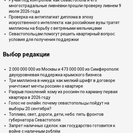
Ручьи под контролем: как Севастополь и его
многострадальные ливнёвки прошли проверку ливнем 9
июля 2026 года
Проверка на антиплагиат диплома в эпоху
искусственного интеллекта: как российские вузы тратят
миллионы на борьбу с ветряными мельницами
Севастопольцам помогут решить квартирный вопрос:
условия для получения поддержки
Выбор редакции
2 000 000 000 из Москвы и 473 000 000 из Симферополя:
двухуровневая поддержка крымского бизнеса
Три миллиона в никуда: как мелкий шрифт в договоре
уничтожит мечты россиян о квартире
Разрыв поколений: кому из россиян по карману первая
квартира в 2026 году
Голос не онлайн: почему севастопольцы пойдут на
выборы 20 сентября?
Топливо, свет, дороги, дети, небо: пять фронтов
губернатора Севастополя
Запрет наличных сделок: как государство готовится к
войне с наличным рублём