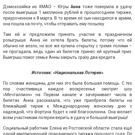
Домохозяйка из ХМАО – Югры
Анна
тоже поверила в удачу
после выигрыша 1 миллиона рублей в прошлогоднем тираже,
приуроченном к 8 марта. В то время её сын находился в армии,
она пошла на почту, чтобы отправить ему посылку.
Там ей и предложили принять участие в праздничном
розыгрыше. Анна не хотела брать билеты, потому что ей
обычно не везло, но всё же купила открытку с тремя полями –
не прогадала, ведь один из билетов принёс ей крупный приз.
Выигрыш помог семье Анны закрыть сразу два кредита.
Источник: «Национальная Лотерея»
По словам женщины, для них это была большая помощь. С тех
пор счастливица каждое воскресенье смотрит шоу
«Мечталлион» на Первом канале и зачёркивает числа в
билетах. Анна рассказала, что уже приобрела билеты на
ближайший тираж к Международному женскому дню с
надеждой, что Фортуна будет к ней благосклонна. Она желает
всем участникам лотереи верить в удачу и большой выигрыш!
Социальный работник Елена из Ростовской области стала ещё
одной миллионершей праздничного тиража прошлого года. По