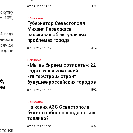
178
07.08.2026 13:15
окупку
у 10%,
Общество
Губернатор Севастополя
Михаил Развожаев
4 году
рассказал об актуальных
енность
проблемах города
ысяч до
242
07.08.2026 10:17
аждане
Реклама
«Мы выбираем созидать»: 22
года группа компаний
«ИнтерСтрой» строит
е,
будущее российских городов
ом
892
07.08.2026 10:11
Общество
На каких АЗС Севастополя
будет свободно продаваться
топливо?
237
07.08.2026 10:08
с точки