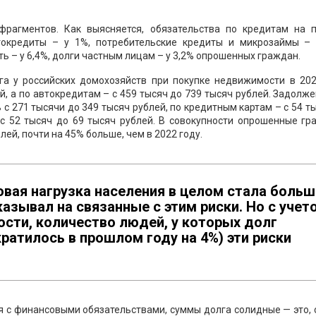
рагментов. Как выясняется, обязательства по кредитам на п
токредиты – у 1%, потребительские кредиты и микрозаймы – 
ь – у 6,4%, долги частным лицам – у 3,2% опрошенных граждан.
га у российских домохозяйств при покупке недвижимости в 202
ей, а по автокредитам – с 459 тысяч до 739 тысяч рублей. Задолж
с 271 тысячи до 349 тысяч рублей, по кредитным картам – с 54 т
 с 52 тысяч до 69 тысяч рублей. В совокупности опрошенные гр
ей, почти на 45% больше, чем в 2022 году.
вая нагрузка населения в целом стала больш
казывал на связанные с этим риски. Но с учет
ости, количество людей, у которых долг
ратилось в прошлом году на 4%) эти риски
я с финансовыми обязательствами, суммы долга солидные — это, 