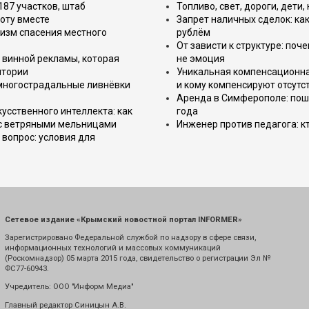
187 участков, штаб
Топливо, свет, дороги, дети
оту вместе
Запрет наличных сделок: как
изм спасения местного
рублём
От зависти к структуре: поч
 винной рекламы, которая
не эмоция
итории
Уникальная компенсационная
 многострадальные ливнёвки
и кому компенсируют отсутс
Аренда в Симферополе: поша
усственного интеллекта: как
года
 с ветряными мельницами
Инженер против педагога: к
вопрос: условия для
Сетевое издание «Крымский новостной портал INFORMER»
Зарегистрировано Федеральной службой по надзору в сфере связи,
информационных технологий и массовых коммуникаций
(Роскомнадзор) 05 марта 2015 года, свидетельство о регистрации Эл №
ФС77-60943.
Учредитель: ООО "Информ Медиа"
Главный редактор Синицын А.В.