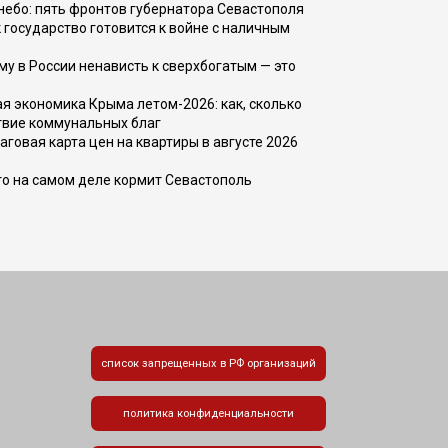
, небо: пять фронтов губернатора Севастополя
 государство готовится к войне с наличным
ему в России ненависть к сверхбогатым — это
 экономика Крыма летом-2026: как, сколько
твие коммунальных благ
говая карта цен на квартиры в августе 2026
то на самом деле кормит Севастополь
список запрещенных в РФ организаций
политика конфиденциальности