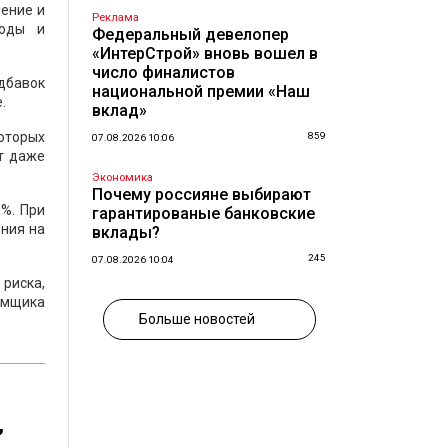
ление и
Реклама
ходы и
Федеральный девелопер
«ИнтерСтрой» вновь вошел в
число финалистов
адбавок
национальной премии «Наш
.
вклад»
которых
859
07.08.2026 10:06
т даже
Экономика
Почему россияне выбирают
0%. При
гарантированые банковские
ения на
вклады?
245
07.08.2026 10:04
риска,
емщика
Больше новостей
,