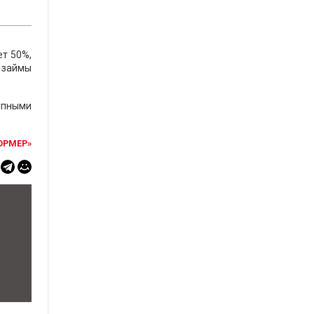
ет 50%,
 займы
упными
ОРМЕР»