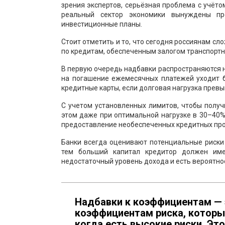
зрения экспертов, серьёзная проблема с учёт
реальный сектор экономики вынуждены пр
инвестиционные планы.
Стоит отметить и то, что сегодня россиянам сл
по кредитам, обеспеченным залогом транспортно
В первую очередь надбавки распространяются н
на погашение ежемесячных платежей уходит 
кредитные карты, если долговая нагрузка прев
С учетом установленных лимитов, чтобы получ
этом даже при оптимальной нагрузке в 30–40% 
предоставление необеспеченных кредитных про
Банки всегда оценивают потенциальные риски
тем больший капитал кредитор должен име
недостаточный уровень дохода и есть вероятнос
Надбавки к коэффициентам —
коэффициентам риска, которы
когда есть высокие риски. Эт