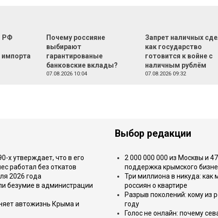
г РФ
Почему россияне
Запрет наличных сде
м
выбирают
как государство
 импорта
гарантированые
готовится к войне с
банковские вклады?
наличным рублём
07.08.2026 10:04
07.08.2026 09:32
Выбор редакции
-х утверждает, что в его
2 000 000 000 из Москвы и 4
ес работал без откатов
поддержка крымского бизне
ля 2026 года
Три миллиона в никуда: как
или безумие в администрации
россиян о квартире
Разрыв поколений: кому из р
еняет автожизнь Крыма и
году
Голос не онлайн: почему се