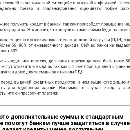
ом текущей экономической ситуацийе и высокой инфляцией. Насе
едельно трезво и сбалансированно оценивать любые рас
ожнее получить кредит в банках, так как произойдет повышение н
го средства. Это значит, что получить такие займы будет сложнее
а заемщиков с высоким показателем долговой нагрузки (ПДН), у 
более 50–80% от ежемесячного дохода. Сейчас банки не выдаю
ышает 80%.
ить кредит или ипотеку, долговая нагрузка должна быть ниже 5
могут отказать в выдаче, так как с 1 сентября ЦБ ввел огранич
дуктов даже для заемщиков с низким ПДН.
 перед выдачей кредитных продуктов: и чем выше коэффициент 
ть для одобрения заявки. Например, в случае, когда у за
ть, что он просрочит платежи.
 это дополнительные суммы к стандартным
е помогут банкам лучше защититься в случае
о делает кредиты менее доступными.