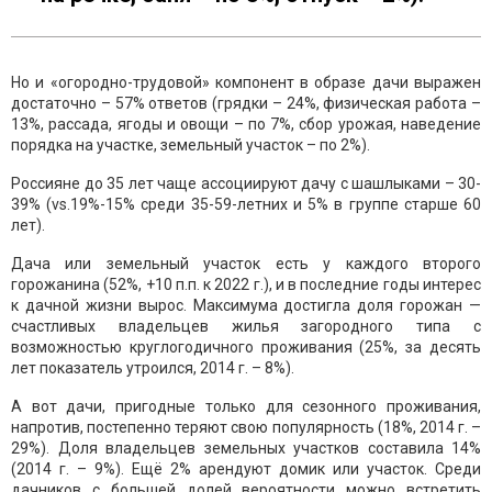
Но и «огородно-трудовой» компонент в образе дачи выражен
достаточно – 57% ответов (грядки – 24%, физическая работа –
13%, рассада, ягоды и овощи – по 7%, сбор урожая, наведение
порядка на участке, земельный участок – по 2%).
Россияне до 35 лет чаще ассоциируют дачу с шашлыками – 30-
39% (vs.19%-15% среди 35-59-летних и 5% в группе старше 60
лет).
Дача или земельный участок есть у каждого второго
горожанина (52%, +10 п.п. к 2022 г.), и в последние годы интерес
к дачной жизни вырос. Максимума достигла доля горожан —
счастливых владельцев жилья загородного типа с
возможностью круглогодичного проживания (25%, за десять
лет показатель утроился, 2014 г. – 8%).
А вот дачи, пригодные только для сезонного проживания,
напротив, постепенно теряют свою популярность (18%, 2014 г. –
29%). Доля владельцев земельных участков составила 14%
(2014 г. – 9%). Ещё 2% арендуют домик или участок. Среди
дачников с большей долей вероятности можно встретить