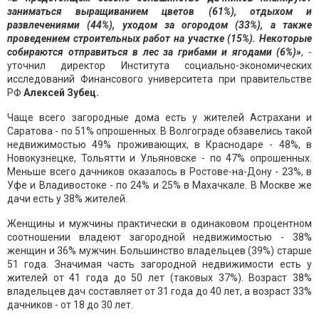
заниматься выращиванием цветов (61%), отдыхом и
развлечениями (44%), уходом за огородом (33%), а также
проведением строительных работ на участке (15%). Некоторые
собираются отправиться в лес за грибами и ягодами (6%)»
, -
уточнил директор Института социально-экономических
исследований Финансового университета при правительстве
РФ
Алексей Зубец.
Чаще всего загородные дома есть у жителей Астрахани и
Саратова - по 51% опрошенных. В Волгограде обзавелись такой
недвижимостью 49% проживающих, в Краснодаре - 48%, в
Новокузнецке, Тольятти и Ульяновске - по 47% опрошенных.
Меньше всего дачников оказалось в Ростове-на-Дону - 23%, в
Уфе и Владивостоке - по 24% и 25% в Махачкале. В Москве же
дачи есть у 38% жителей.
Женщины и мужчины практически в одинаковом процентном
соотношении владеют загородной недвижимостью - 38%
женщин и 36% мужчин. Большинство владельцев (39%) старше
51 года. Значимая часть загородной недвижимости есть у
жителей от 41 года до 50 лет (таковых 37%). Возраст 38%
владельцев дач составляет от 31 года до 40 лет, а возраст 33%
дачников - от 18 до 30 лет.