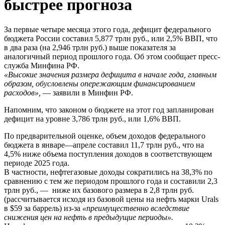
быстрее прогноза
За первые четыре месяца этого года, дефицит федерального
бюджета России составил 5,877 трлн руб., или 2,5% ВВП, что
в два раза (на 2,946 трлн руб.) выше показателя за
аналогичный период прошлого года. Об этом сообщает пресс-
служба Минфина РФ.
«Высокие значения размера дефицита в начале года, главным
образом, обусловлены опережающим финансированием
расходов»,
— заявили в Минфин РФ.
Напомним, что законом о бюджете на этот год запланирован
дефицит на уровне 3,786 трлн руб., или 1,6% ВВП.
По предварительной оценке, объем доходов федерального
бюджета в январе—апреле составил 11,7 трлн руб., что на
4,5% ниже объема поступления доходов в соответствующем
периоде 2025 года.
В частности, нефтегазовые доходы сократились на 38,3% по
сравнению с тем же периодом прошлого года и составили 2,3
трлн руб., — ниже их базового размера в 2,8 трлн руб.
(рассчитывается исходя из базовой цены на нефть марки Urals
в $59 за баррель) из-за
«преимущественно вследствие
снижения цен на нефть в предыдущие периоды».