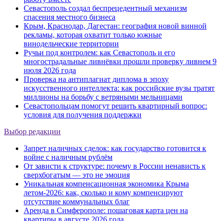
Севастополь создал беспрецедентный механизм
спасения местного бизнеса
Крым, Краснодар, Дагестан: география новой винной
рекламы, которая охватит только южные
винодельческие территории
Ручьи под контролем: как Севастополь и его
многострадальные ливнёвки прошли проверку ливнем 9
июля 2026 года
Проверка на антиплагиат диплома в эпоху
искусственного интеллекта: как российские вузы тратят
миллионы на борьбу с ветряными мельницами
Севастопольцам помогут решить квартирный вопрос:
условия для получения поддержки
Выбор редакции
Запрет наличных сделок: как государство готовится к
войне с наличным рублём
От зависти к структуре: почему в России ненависть к
сверхбогатым — это не эмоция
Уникальная компенсационная экономика Крыма
летом-2026: как, сколько и кому компенсируют
отсутствие коммунальных благ
Аренда в Симферополе: пошаговая карта цен на
квартиры в августе 2026 года