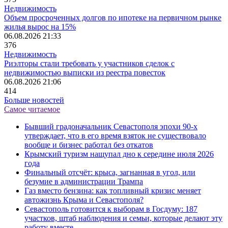
Недвижимость
Объем просроченных долгов по ипотеке на первичном рынке
жилья вырос на 15%
06.08.2026 21:33
376
Недвижимость
Риэлторы стали требовать у участников сделок с
недвижимостью выписки из реестра повесток
06.08.2026 21:06
414
Больше новостей
Самое читаемое
Бывший градоначальник Севастополя эпохи 90-х
утверждает, что в его время взяток не существовало
вообще и бизнес работал без откатов
Крымский туризм нащупал дно к середине июля 2026
года
Финальный отсчёт: крыса, загнанная в угол, или
безумие в администрации Трампа
Газ вместо бензина: как топливный кризис меняет
автожизнь Крыма и Севастополя?
Севастополь готовится к выборам в Госдуму: 187
участков, штаб наблюдения и семьи, которые делают эту
работу вместе