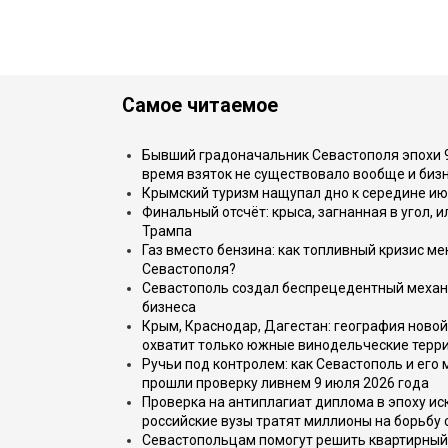
Самое читаемое
Бывший градоначальник Севастополя эпохи 90
время взяток не существовало вообще и бизн
Крымский туризм нащупал дно к середине ию
Финальный отсчёт: крыса, загнанная в угол, 
Трампа
Газ вместо бензина: как топливный кризис м
Севастополя?
Севастополь создал беспрецедентный механ
бизнеса
Крым, Краснодар, Дагестан: география новой
охватит только южные винодельческие терр
Ручьи под контролем: как Севастополь и его
прошли проверку ливнем 9 июля 2026 года
Проверка на антиплагиат диплома в эпоху иск
российские вузы тратят миллионы на борьбу
Севастопольцам помогут решить квартирный 