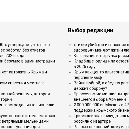
Выбор редакции
-х утверждает, что в его
«Тихие убийцы» и спасение в
ес работал без откатов
здоровья» меняют жизни л
ля 2026 года
Кого вычистят с рынка росс
или безумие в администрации
Кладбище юрлиц или естест
в 2026 году
еняет автожизнь Крыма и
Крым как центр альтернатив
перспективыф
изм спасения местного
Война войной, а обед по ра
держит оборону?
 винной рекламы, которая
Брюссельские миллионы про
итории
внешнего выбора Армении
 многострадальные ливнёвки
2 000 000 000 из Москвы и 4
поддержка крымского бизне
усственного интеллекта: как
Три миллиона в никуда: как
 с ветряными мельницами
россиян о квартире
вопрос: условия для
Разрыв поколений: кому из р