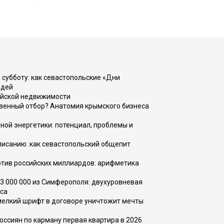
 субботу: как севастопольские «Дни
юдей
ийской недвижимости
венный отбор? Анатомия крымского бизнеса
ной энергетики: потенциал, проблемы и
списанию: как севастопольский общепит
тив российских миллиардов: арифметика
73 000 000 из Симферополя: двухуровневая
са
 мелкий шрифт в договоре уничтожит мечты
оссиян по карману первая квартира в 2026